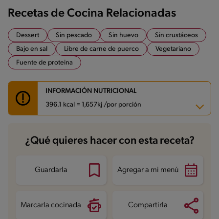
Recetas de Cocina Relacionadas
Dessert
Sin pescado
Sin huevo
Sin crustáceos
Bajo en sal
Libre de carne de puerco
Vegetariano
Fuente de proteina
INFORMACIÓN NUTRICIONAL
396.1 kcal = 1,657kj /por porción
Carbohidratos
52.5 g
¿Qué quieres hacer con esta receta?
Energía
396.1 kcal
Grasas
14 g
Fibra
10.6 g
Proteína
19.8 g
Guardarla
Agregar a mi menú
Grasas saturadas
5.9 g
Sodio
219.1 mg
Azúcares
15.8 g
Marcarla cocinada
Compartirla