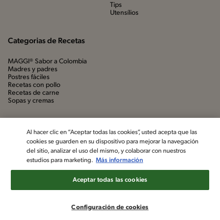
Tips
Utensílios
Categorias de Recetas
MAGGI® Sabor a Colombia
Madres y padres
Postres fáciles
Recetas con pollo
Recetas de carne
Sopas y cremas
Al hacer clic en “Aceptar todas las cookies”, usted acepta que las
cookies se guarden en su dispositivo para mejorar la navegación
del sitio, analizar el uso del mismo, y colaborar con nuestros
estudios para marketing.
Más información
Aceptar todas las cookies
©2022, Nestlé. Marcas registradas por Société dels Produits Nestlé,
S.A. Vevey (Suiza)
Configuración de cookies
Aviso de privacidad
Política de datos personales