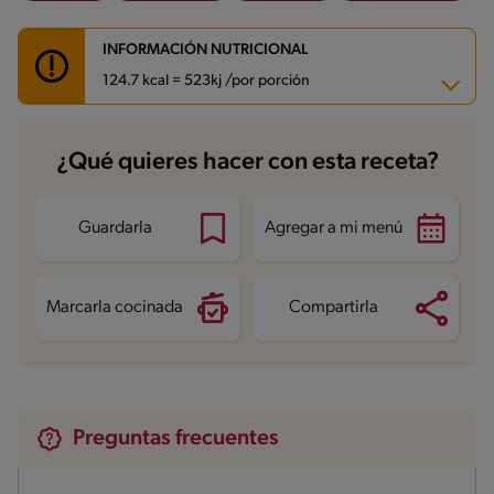
INFORMACIÓN NUTRICIONAL
124.7 kcal = 523kj /por porción
Carbohidratos
28.7 g
¿Qué quieres hacer con esta receta?
Energía
124.7 kcal
Grasas
0.3 g
Fibra
1.8 g
Proteína
6.4 g
Guardarla
Agregar a mi menú
Grasas saturadas
0.1 g
Sodio
76.7 mg
Azúcares
16 g
Marcarla cocinada
Compartirla
Preguntas frecuentes