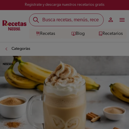
Registrate y descarga nuestros recetarios gratis
Recetas
Blog
Recetarios
Categorías