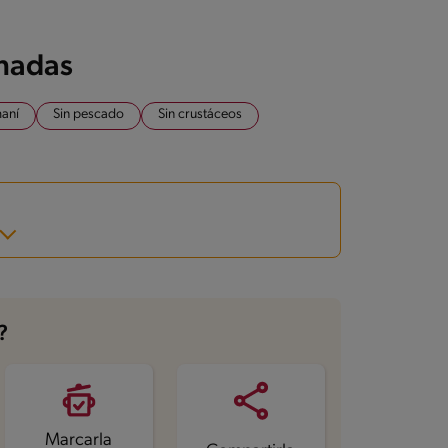
onadas
maní
Sin pescado
Sin crustáceos
?
Marcarla