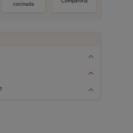
Compartirla
cocinada
?