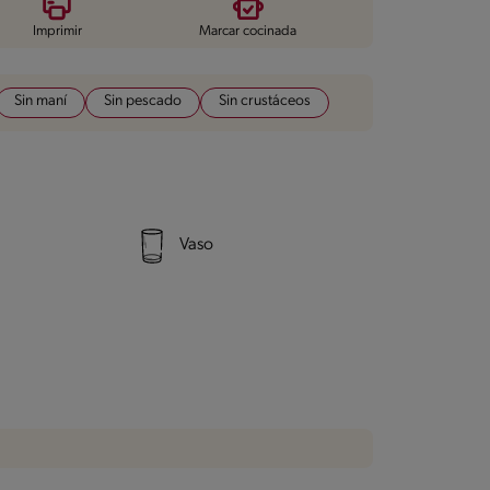
Imprimir
Marcar cocinada
Sin maní
Sin pescado
Sin crustáceos
Vaso