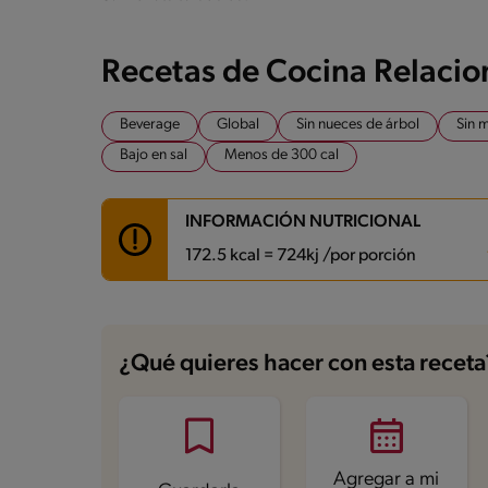
Recetas de Cocina Relaci
Beverage
Global
Sin nueces de árbol
Sin 
Bajo en sal
Menos de 300 cal
INFORMACIÓN NUTRICIONAL
172.5 kcal = 724kj /por porción
Carbohidratos
23.4 g
Energía
172.5 kcal
¿Qué quieres hacer con esta receta
Grasas
6.5 g
Fibra
1.8 g
Proteína
6.7 g
Grasas saturadas
3.5 g
Sodio
89.9 mg
Azúcares
16.8 g
Agregar a mi