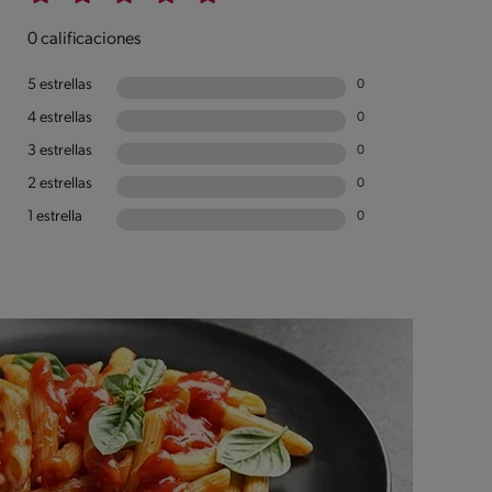
0 calificaciones
5 estrellas
0
4 estrellas
0
3 estrellas
0
2 estrellas
0
1 estrella
0