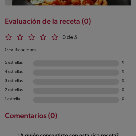
Evaluación de la receta (0)
0 de 5
0 calificaciones
5 estrellas
0
4 estrellas
0
3 estrellas
0
2 estrellas
0
1 estrella
0
Comentarios (0)
¿A quién consentiste con esta rica receta?