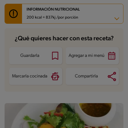
INFORMACIÓN NUTRICIONAL
200 kcal = 837kj /por porción
Carbohidratos
24.8 g
¿Qué quieres hacer con esta receta?
Energía
200 kcal
Grasas
5.8 g
Fibra
5.7 g
Proteína
14.2 g
Guardarla
Agregar a mi menú
Grasas saturadas
3.3 g
Sodio
123.8 mg
Azúcares
10.5 g
Marcarla cocinada
Compartirla