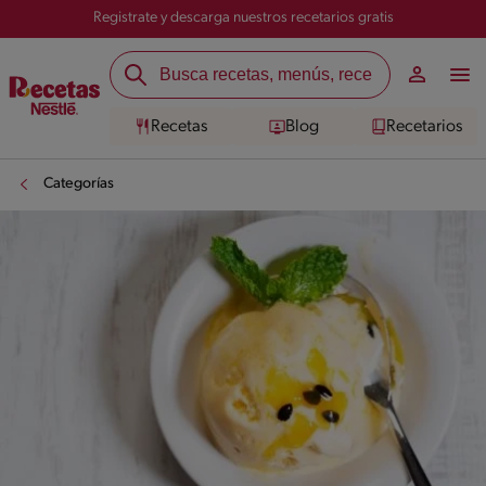
Registrate y descarga nuestros recetarios gratis
Recetas
Blog
Recetarios
Categorías