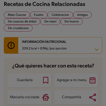
Recetas de Cocina Relacionadas
Main Course
Fusión
Celebracion
Amigos
Sin nueces de árbol
Sin maní
Sin huevo
Sin crustáceos
INFORMACIÓN NUTRICIONAL
209.2 kcal = 874kj /por porción
Carbohidratos
11.5 g
¿Qué quieres hacer con esta receta?
Energía
209.2 kcal
Grasas
3.1 g
Fibra
0.2 g
Proteína
29.9 g
Guardarla
Agregar a mi menú
Grasas saturadas
1 g
Sodio
361.1 mg
Azúcares
9.4 g
Marcarla cocinada
Compartirla