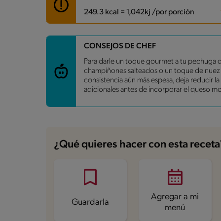
249.3 kcal = 1,042kj /por porción
Carbohidratos
2.6 g
CONSEJOS DE CHEF
Energía
249.3 kcal
Para darle un toque gourmet a tu pechuga de
Grasas
12.8 g
champiñones salteados o un toque de nuez mos
Fibra
0.1 g
consistencia aún más espesa, deja reducir la
Proteína
28 g
adicionales antes de incorporar el queso moz
Grasas saturadas
4.6 g
Sodio
513 mg
Azúcares
0.4 g
¿Qué quieres hacer con esta receta
Agregar a mi
Guardarla
menú