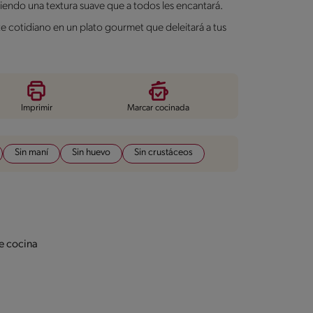
eciendo una textura suave que a todos les encantará.
te cotidiano en un plato gourmet que deleitará a tus
Imprimir
Marcar cocinada
Sin maní
Sin huevo
Sin crustáceos
e cocina