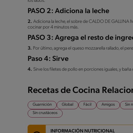
los lados.
PASO 2: Adiciona la leche
2.
Adiciona la leche, el sobre de CALDO DE GALLINA
cocinar por 4 minutos más.
PASO 3: Agrega el resto de ingre
3.
Por último, agrega el queso mozzarella rallado, el pere
Paso 4: Sirve
4.
Sirve los filetes de pollo en porciones iguales, y baña 
Recetas de Cocina Relaci
Guarnición
Global
Fácil
Amigos
Sin 
Sin crustáceos
INFORMACIÓN NUTRICIONAL