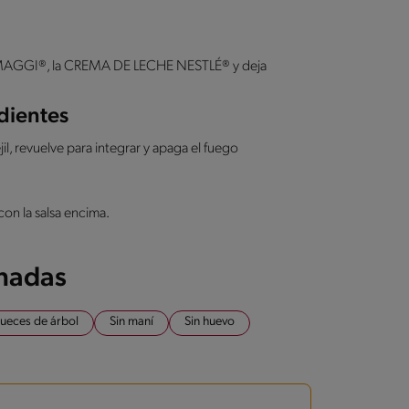
 MAGGI®, la CREMA DE LECHE NESTLÉ® y deja
dientes
jil, revuelve para integrar y apaga el fuego
con la salsa encima.
onadas
nueces de árbol
Sin maní
Sin huevo