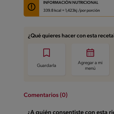
INFORMACIÓN NUTRICIONAL
339.8 kcal = 1,423kj /por porción
Carbohidratos
12.1 g
Energía
339.8 kcal
¿Qué quieres hacer con esta receta
Grasas
16.8 g
Fibra
2.3 g
Proteína
32.2 g
Grasas saturadas
3.8 g
Sodio
517.7 mg
Agregar a mi
Guardarla
menú
Comentarios (0)
¿A quién consentiste con esta r