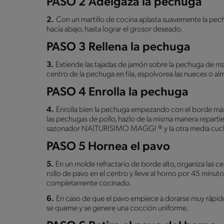
PASO 2 Adelgaza la pechuga
2.
Con un martillo de cocina aplasta suavemente la pech
hacia abajo, hasta lograr el grosor deseado.
PASO 3 Rellena la pechuga
3.
Extiende las tajadas de jamón sobre la pechuga de man
centro de la pechuga en fila, espolvorea las nueces o al
PASO 4 Enrolla la pechuga
4.
Enrolla bien la pechuga empezando con el borde más l
las pechugas de pollo, hazlo de la misma manera repartien
sazonador NA|TURISIMO MAGGI ® y la otra media cuchar
PASO 5 Hornea el pavo
5.
En un molde refractario de borde alto, organiza las ceb
rollo de pavo en el centro y lleve al horno por 45 minuto
completamente cocinado.
6.
En caso de que el pavo empiece a dorarse muy rápido
se queme y se genere una cocción uniforme.