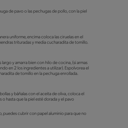
uga de pavo o las pechugas de pollo, con la piel
era uniforme, encima coloca las ciruelas en el
mendras trituradas y media cucharadita de tomillo.
argo y amarra bien con hilo de cocina, (si armas
do en 2 los ingredientes a utilizar). Espolvorea el
adita de tomillo en la pechuga enrollada.
ollas y báñalas con el aceita de oliva, coloca el
s o hasta que la piel esté dorada y el pavo
, puedes cubrir con papel aluminio para que no