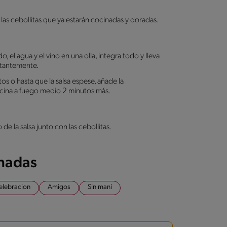
 las cebollitas que ya estarán cocinadas y doradas.
 el agua y el vino en una olla, integra todo y lleva
stantemente.
s o hasta que la salsa espese, añade la
cocina a fuego medio 2 minutos más.
e la salsa junto con las cebollitas.
onadas
elebracion
Amigos
Sin maní