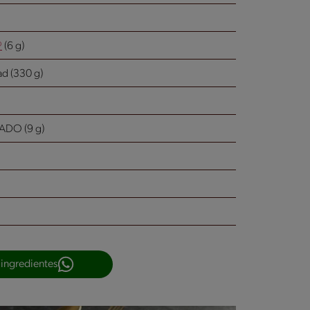
®
(6 g)
ad (330 g)
DO (9 g)
 ingredientes