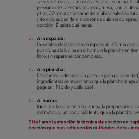
Tal vez esta sea la forma más sencilla de cocinar tu l
previamente calentado, con sal gruesa; pon la lubin
y tras, 30 minutos, la carne de la lubina habrá absorb
¡No olvides decirle a la persona a quien le compres l
cocción! Él sabrá qué hacer.
A la espalda:
La variable de la técnica no reposa en la forma de co
posiciona a la lubina en el horno o la plancha en do
libro, sin separarse por completo.
A la plancha:
Este método de cocción goza de gran popularidad,
ingredientes; se recomienda que la plancha tenga on
peguen. ¡Rápido y delicioso!
Al horno:
Igual que la cocción a la plancha, la preparación al
del método; un poco más lento que a la plancha, per
Si te llamó la atención la técnica de cocción en papi
cocción que más retienen los nutrientes de tus ing