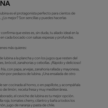
INA
 lubina es el protagonista perfecto para cientos de
s. ¿Lo mejor? Son sencillas y puedes hacerlas
confirma que estes es, sin duda, tu aliado ideal en la
 en cada bocado con salsas espesas y profundas.
ienes más quieres:
 de lubina a la plancha y con los jugos que resten del
 brócoli, zanahorias y cebollas. ¡Rápido y delicioso!
 fría, con papa, arvejas, zanahoria rallada y mayonesa,
amón por pedazos de lubina. ¡Una ensalada de otro
e ser cocinada al horno, o en papillote, y acompáñala
o de limón; receta fresa y muy mediterránea.
laborado, el ceviche de lubina es tu mejor opción.
a roja, tomates cherry, cilantro y baña a todos los
ón, jugo de naranja y pasta de chile.