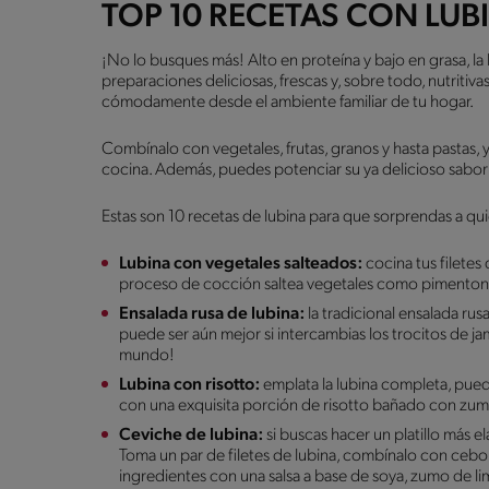
TOP 10 RECETAS CON LUB
¡No lo busques más! Alto en proteína y bajo en grasa, la
preparaciones deliciosas, frescas y, sobre todo, nutritiva
cómodamente desde el ambiente familiar de tu hogar.
Combínalo con vegetales, frutas, granos y hasta pastas, y 
cocina. Además, puedes potenciar su ya delicioso sabor
Estas son 10 recetas de lubina para que sorprendas a qu
Lubina con vegetales salteados:
cocina tus filetes
proceso de cocción saltea vegetales como pimentones,
Ensalada rusa de lubina:
la tradicional ensalada rusa
puede ser aún mejor si intercambias los trocitos de j
mundo!
Lubina con risotto:
emplata la lubina completa, pued
con una exquisita porción de risotto bañado con zum
Ceviche de lubina:
si buscas hacer un platillo más e
Toma un par de filetes de lubina, combínalo con ceboll
ingredientes con una salsa a base de soya, zumo de lim