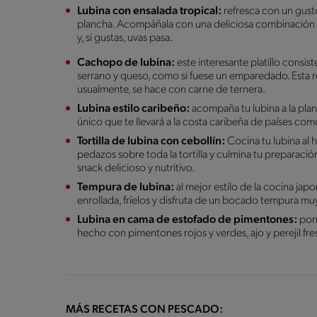
Lubina con ensalada tropical:
refresca con un gusto 
plancha. Acompáñala con una deliciosa combinación d
y, si gustas, uvas pasa.
Cachopo de lubina:
este interesante platillo consi
serrano y queso, como si fuese un emparedado. Esta 
usualmente, se hace con carne de ternera.
Lubina estilo caribeño:
acompaña tu lubina a la plan
único que te llevará a la costa caribeña de países co
Tortilla de lubina con cebollín:
Cocina tu lubina al 
pedazos sobre toda la tortilla y culmina tu preparació
snack delicioso y nutritivo.
Tempura de lubina:
al mejor estilo de la cocina ja
enrollada, fríelos y disfruta de un bocado tempura muy
Lubina en cama de estofado de pimentones:
pon 
hecho con pimentones rojos y verdes, ajo y perejil fr
MÁS RECETAS CON PESCADO: