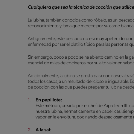
Cualquiera que sea la técnica de cocción que utilic
La lubina, también conocida como róbalo, es un pescad
reconocimiento y fama que merece por su carne blanca de
Antiguamente, este pescado no era muy apetecido por l
enfermedad por ser el platillo típico para las personas 
Sin embargo, poco a poco se ha abierto camino en la ga
esencial de miles de cocineros por su alto valor en sabor, 
Adicionalmente, la lubina se presta para cocinarse a tra
todos los casos, a un resultado delicioso e inigualable. 
de cocción con las que puedes preparar tu lubina desde
En papillote:
Este método, creado por el chef de Papa León III, cons
nuestra lubina, herméticamente en papel, casi siempr
vapor en la envoltura, cocinando despaciosamente a 
A la sal: