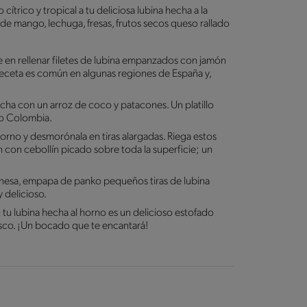
cítrico y tropical a tu deliciosa lubina hecha a la
e mango, lechuga, fresas, frutos secos queso rallado
ste en rellenar filetes de lubina empanzados con jamón
receta es común en algunas regiones de España y,
cha con un arroz de coco y patacones. Un platillo
mo Colombia.
horno y desmorónala en tiras alargadas. Riega estos
n con cebollín picado sobre toda la superficie; un
ponesa, empapa de panko pequeños tiras de lubina
 delicioso.
tu lubina hecha al horno es un delicioso estofado
esco. ¡Un bocado que te encantará!