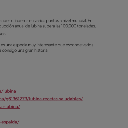
ndes criaderos en varios puntos a nivel mundial. En
ducción anual de lubina supera las 100.000 toneladas.
vos.
bina es una especia muy interesante que esconde varios
a consigo una gran historia.
s/lubina
ina/g61361273/lubina-recetas-saludables/
ar-lubina/
-espalda/