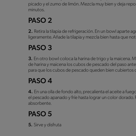
picado y el zumo de limón. Mezcla muy bien y deja rep
minutos.
PASO 2
2.
Retira la tilapia de refrigeración. En un bowl aparte ag
ligeramente. Añade la tilapia y mezcla bien hasta que 
PASO 3
3.
En otro bowl coloca la harina de trigo y la maicena. 
de harina y maicena los cubos de pescado del paso ante
para que los cubos de pescado queden bien cubiertos d
PASO 4
4.
En una olla de fondo alto, precalienta el aceite a fu
el pescado apanado y fríe hasta lograr un color dorado. R
absorbente.
PASO 5
5.
Sirve y disfruta