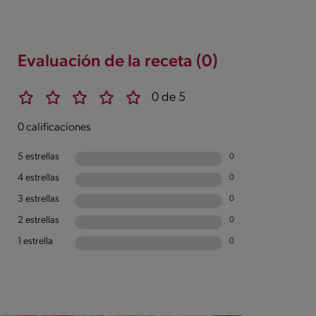
Evaluación de la receta (0)
0 de 5
0 calificaciones
5 estrellas
0
4 estrellas
0
3 estrellas
0
2 estrellas
0
1 estrella
0