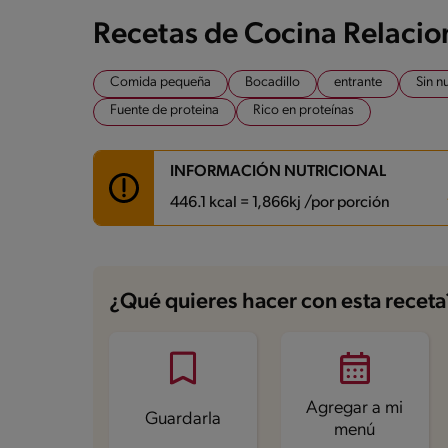
Recetas de Cocina Relaci
Comida pequeña
Bocadillo
entrante
Sin n
Fuente de proteina
Rico en proteínas
INFORMACIÓN NUTRICIONAL
446.1 kcal = 1,866kj /por porción
Carbohidratos
42.4 g
Energía
446.1 kcal
¿Qué quieres hacer con esta receta
Grasas
16.6 g
Fibra
1.3 g
Proteína
31 g
Grasas saturadas
1.9 g
Sodio
413.5 mg
Azúcares
0.9 g
Agregar a mi
Guardarla
menú