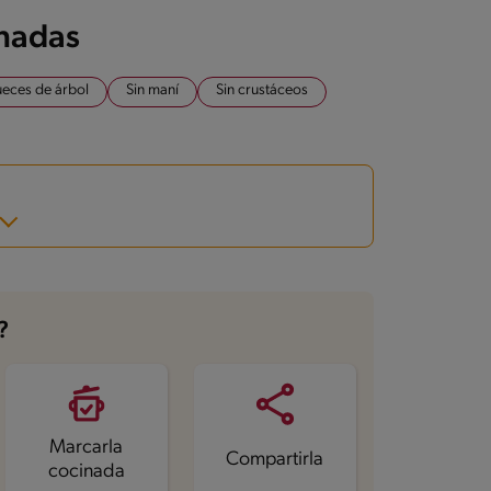
onadas
ueces de árbol
Sin maní
Sin crustáceos
?
Marcarla
Compartirla
cocinada