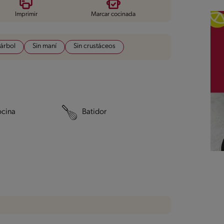
Imprimir
Marcar cocinada
 árbol
Sin maní
Sin crustáceos
ocina
Batidor