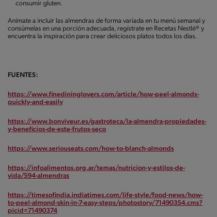
consumir gluten.
Anímate a incluir las almendras de forma variada en tu menú semanal y
consúmelas en una porción adecuada, regístrate en Recetas Nestlé® y
encuentra la inspiración para crear deliciosos platos todos los días.
FUENTES:
https://www.finedininglovers.com/article/how-peel-almonds-
quickly-and-easily
https://www.bonviveur.es/gastroteca/la-almendra-propiedades-
y-beneficios-de-este-frutos-seco
https://www.seriouseats.com/how-to-blanch-almonds
https://infoalimentos.org.ar/temas/nutricion-y-estilos-de-
vida/594-almendras
https://timesofindia.indiatimes.com/life-style/food-news/how-
to-peel-almond-skin-in-7-easy-steps/photostory/71490354.cms?
picid=71490374