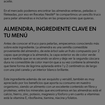
aceite.
En el mercado podemos encontrar las almendras enteras, peladas o
fileteadas, por eso en Recetas Nestlé® te compartimos un sencillo truco
para pelar almendras e incluirlas en las preparaciones que quieras.
ALMENDRA, INGREDIENTE CLAVE EN
TU MENÚ
Antes de conocer el truco para pelarlas, empecemos conociendo más
sobre este ingrediente. La almendra es una semilla comestible
proveniente del almendro, de este árbol sale un fruto compuesto por 2
capas que protege a la almendra, la capa exterior es de color verde
que a medida que se va secando se abre y deja ver la segunda cáscara
dura no comestible de color marrón que a su vez contiene la almendra
que tiene forma de lágrima aplanada entre 1 y 2 centímetros de largo
con una piel canela y un interior blanco brillante.
Este ingrediente además de ser exquisito y versátil, también es muy
apreciado por los beneficios que aporta su consumo en nuestro
organismo, siendo un alimento con un excelente contenido en fibra y
proteínas; entre los minerales que encontramos en las almendras está el
calcio, hierro, zinc, potasio, magnesio y fósforo y en cuanto a vitaminas
está la vitamina E, riboflavina, tiamina, niacina y folatos.