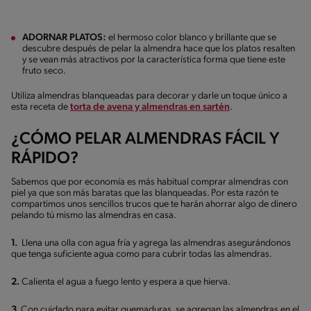
ADORNAR PLATOS:
el hermoso color blanco y brillante que se
descubre después de pelar la almendra hace que los platos resalten
y se vean más atractivos por la característica forma que tiene este
fruto seco.
Utiliza almendras blanqueadas para decorar y darle un toque único a
esta receta de
torta de avena y almendras en sartén
.
¿CÓMO PELAR ALMENDRAS FÁCIL Y
RÁPIDO?
Sabemos que por economía es más habitual comprar almendras con
piel ya que son más baratas que las blanqueadas. Por esta razón te
compartimos unos sencillos trucos que te harán ahorrar algo de dinero
pelando tú mismo las almendras en casa.
1.
Llena una olla con agua fría y agrega las almendras asegurándonos
que tenga suficiente agua como para cubrir todas las almendras.
2.
Calienta el agua a fuego lento y espera a que hierva.
3.
Con cuidado para evitar quemaduras, se agregan las almendras en el