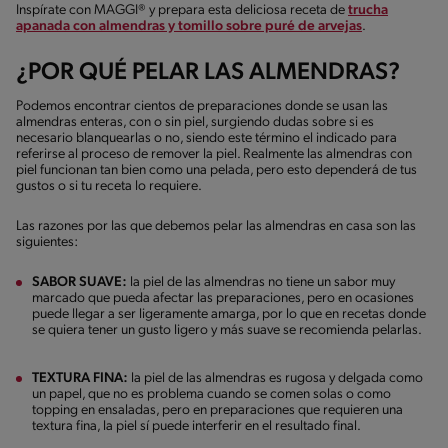
Inspírate con MAGGI® y prepara esta deliciosa receta de
trucha
apanada con almendras y tomillo sobre puré de arvejas
.
¿POR QUÉ PELAR LAS ALMENDRAS?
Podemos encontrar cientos de preparaciones donde se usan las
almendras enteras, con o sin piel, surgiendo dudas sobre si es
necesario blanquearlas o no, siendo este término el indicado para
referirse al proceso de remover la piel. Realmente las almendras con
piel funcionan tan bien como una pelada, pero esto dependerá de tus
gustos o si tu receta lo requiere.
Las razones por las que debemos pelar las almendras en casa son las
siguientes:
SABOR SUAVE:
la piel de las almendras no tiene un sabor muy
marcado que pueda afectar las preparaciones, pero en ocasiones
puede llegar a ser ligeramente amarga, por lo que en recetas donde
se quiera tener un gusto ligero y más suave se recomienda pelarlas.
TEXTURA FINA:
la piel de las almendras es rugosa y delgada como
un papel, que no es problema cuando se comen solas o como
topping en ensaladas, pero en preparaciones que requieren una
textura fina, la piel sí puede interferir en el resultado final.