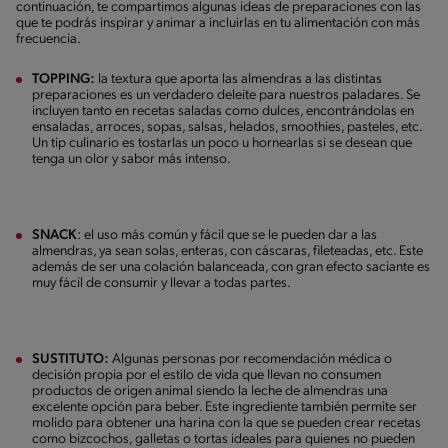
continuación, te compartimos algunas ideas de preparaciones con las
que te podrás inspirar y animar a incluirlas en tu alimentación con más
frecuencia.
TOPPING:
la textura que aporta las almendras a las distintas
preparaciones es un verdadero deleite para nuestros paladares. Se
incluyen tanto en recetas saladas como dulces, encontrándolas en
ensaladas, arroces, sopas, salsas, helados, smoothies, pasteles, etc.
Un tip culinario es tostarlas un poco u hornearlas si se desean que
tenga un olor y sabor más intenso.
SNACK
: el uso más común y fácil que se le pueden dar a las
almendras, ya sean solas, enteras, con cáscaras, fileteadas, etc. Este
además de ser una colación balanceada, con gran efecto saciante es
muy fácil de consumir y llevar a todas partes.
SUSTITUTO:
Algunas personas por recomendación médica o
decisión propia por el estilo de vida que llevan no consumen
productos de origen animal siendo la leche de almendras una
excelente opción para beber. Este ingrediente también permite ser
molido para obtener una harina con la que se pueden crear recetas
como bizcochos, galletas o tortas ideales para quienes no pueden