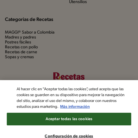
Utensílios
Categorias de Recetas
MAGGI® Sabor a Colombia
Madres y padres
Postres fáciles
Recetas con pollo
Recetas de carne
Sopas y cremas
Al hacer clic en “Aceptar todas las cookies”, usted acepta que las
cookies se guarden en su dispositivo para mejorar la navegación
del sitio, analizar el uso del mismo, y colaborar con nuestros
estudios para marketing.
Más información
©2022, Nestlé. Marcas registradas por Société dels Produits Nestlé,
S.A. Vevey (Suiza)
Aceptar todas las cookies
Aviso de privacidad
Política de datos personales
Términos y condiciones
Configuración de cookies
Configuración de cookies