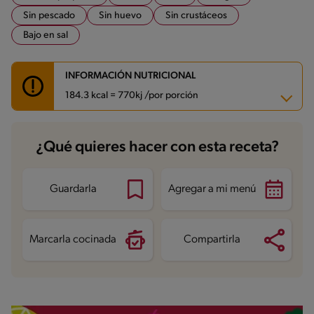
Sin pescado
Sin huevo
Sin crustáceos
Bajo en sal
INFORMACIÓN NUTRICIONAL
184.3 kcal = 770kj /por porción
Carbohidratos
13.8 g
¿Qué quieres hacer con esta receta?
Energía
184.3 kcal
Grasas
12.8 g
Fibra
1.6 g
Proteína
5.2 g
Guardarla
Agregar a mi menú
Grasas saturadas
6 g
Sodio
43.5 mg
Marcarla cocinada
Compartirla