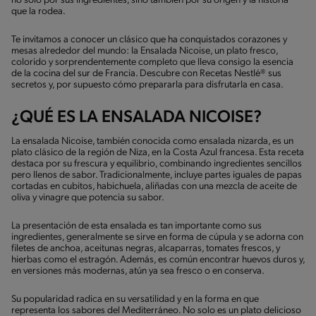
no solo por sus ingredientes, sino también por su origen y la historia
que la rodea.
Te invitamos a conocer un clásico que ha conquistados corazones y
mesas alrededor del mundo: la Ensalada Nicoise, un plato fresco,
colorido y sorprendentemente completo que lleva consigo la esencia
de la cocina del sur de Francia. Descubre con Recetas Nestlé® sus
secretos y, por supuesto cómo prepararla para disfrutarla en casa.
¿QUÉ ES LA ENSALADA NICOISE?
La ensalada Nicoise, también conocida como ensalada nizarda, es un
plato clásico de la región de Niza, en la Costa Azul francesa. Esta receta
destaca por su frescura y equilibrio, combinando ingredientes sencillos
pero llenos de sabor. Tradicionalmente, incluye partes iguales de papas
cortadas en cubitos, habichuela, aliñadas con una mezcla de aceite de
oliva y vinagre que potencia su sabor.
La presentación de esta ensalada es tan importante como sus
ingredientes, generalmente se sirve en forma de cúpula y se adorna con
filetes de anchoa, aceitunas negras, alcaparras, tomates frescos, y
hierbas como el estragón. Además, es común encontrar huevos duros y,
en versiones más modernas, atún ya sea fresco o en conserva.
Su popularidad radica en su versatilidad y en la forma en que
representa los sabores del Mediterráneo. No solo es un plato delicioso