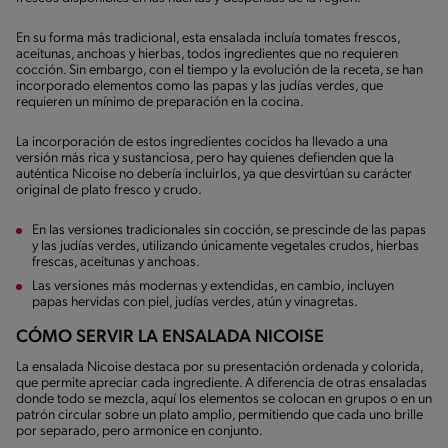
En su forma más tradicional, esta ensalada incluía tomates frescos,
aceitunas, anchoas y hierbas, todos ingredientes que no requieren
cocción. Sin embargo, con el tiempo y la evolución de la receta, se han
incorporado elementos como las papas y las judías verdes, que
requieren un mínimo de preparación en la cocina.
La incorporación de estos ingredientes cocidos ha llevado a una
versión más rica y sustanciosa, pero hay quienes defienden que la
auténtica Nicoise no debería incluirlos, ya que desvirtúan su carácter
original de plato fresco y crudo.
En las versiones tradicionales sin cocción, se prescinde de las papas
y las judías verdes, utilizando únicamente vegetales crudos, hierbas
frescas, aceitunas y anchoas.
Las versiones más modernas y extendidas, en cambio, incluyen
papas hervidas con piel, judías verdes, atún y vinagretas.
CÓMO SERVIR LA ENSALADA NICOISE
La ensalada Nicoise destaca por su presentación ordenada y colorida,
que permite apreciar cada ingrediente. A diferencia de otras ensaladas
donde todo se mezcla, aquí los elementos se colocan en grupos o en un
patrón circular sobre un plato amplio, permitiendo que cada uno brille
por separado, pero armonice en conjunto.