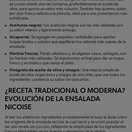
es común añadir atún en conserva, preferiblemente en aceite de
oliva, para aporta un sabor más robusto. También hay quienes optan
por atún fresco sellado a la plancha, ideal para una presentación más
sofisticada.
Aceitunas negras:
Las aceitunas negras son las más utilizadas por
su sabor intenso y ligeramente amargo.
Alcaparras:
Se agregan en pequeñas cantidades para aportar
toques ácidos y salados que equilibran los sabores más suaves de la
ensalada.
Hierbas frescas:
Perejil, albahaca y, en algunos casos, estragón, son
las hierbas más utilizadas. Se espolvorean al final para dar un toque
fresco y aromático que realza el plato.
Vinagreta de aceite de oliva y vinagre:
Una mezcla simple de
aceite de oliva virgen extra y vinagre de vino tinto, que une todos los
ingredientes y potencia su sabor sin opacarlos.
¿RECETA TRADICIONAL O MODERNA?
EVOLUCIÓN DE LA ENSALADA
NICOISE
Al leer los anteriores ingredientes probablemente te surja la duda sobre
los orígenes de la ensalada nicoise, la cual nació y se volvió popular al
ser una receta sin cocción, reflejando la simplicidad de los ingredientes
frescos disponibles en las huertas y despensas de la región.