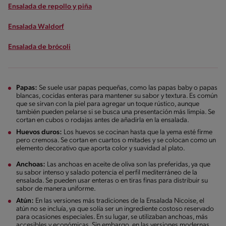
Ensalada de repollo y piña
Ensalada Waldorf
Ensalada de brócoli
Papas:
Se suele usar papas pequeñas, como las papas baby o papas
blancas, cocidas enteras para mantener su sabor y textura. Es común
que se sirvan con la piel para agregar un toque rústico, aunque
también pueden pelarse si se busca una presentación más limpia. Se
cortan en cubos o rodajas antes de añadirla en la ensalada.
Huevos duros:
Los huevos se cocinan hasta que la yema esté firme
pero cremosa. Se cortan en cuartos o mitades y se colocan como un
elemento decorativo que aporta color y suavidad al plato.
Anchoas:
Las anchoas en aceite de oliva son las preferidas, ya que
su sabor intenso y salado potencia el perfil mediterráneo de la
ensalada. Se pueden usar enteras o en tiras finas para distribuir su
sabor de manera uniforme.
Atún:
En las versiones más tradiciones de la Ensalada Nicoise, el
atún no se incluía, ya que solía ser un ingrediente costoso reservado
para ocasiones especiales. En su lugar, se utilizaban anchoas, más
accesibles y económicas. Sin embargo, en las versiones modernas,