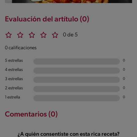
Evaluación del artítulo (0)
0 de 5
0 calificaciones
5 estrellas
0
4 estrellas
0
3 estrellas
0
2 estrellas
0
1 estrella
0
Comentarios (0)
¿A quién consentiste con esta rica receta?