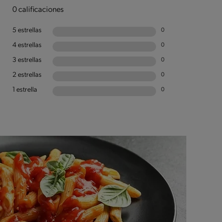
0 calificaciones
5 estrellas
0
4 estrellas
0
3 estrellas
0
2 estrellas
0
1 estrella
0