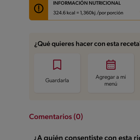
INFORMACIÓN NUTRICIONAL
324.6 kcal = 1,360kj /por porción
Carbohidratos
35.7 g
Energía
324.6 kcal
¿Qué quieres hacer con esta receta
Grasas
14.1 g
Fibra
5.9 g
Proteína
14.8 g
Grasas saturadas
5.1 g
Sodio
617.2 mg
Azúcares
7.2 g
Agregar a mi
Guardarla
menú
Comentarios (0)
¿A quién consentiste con esta r