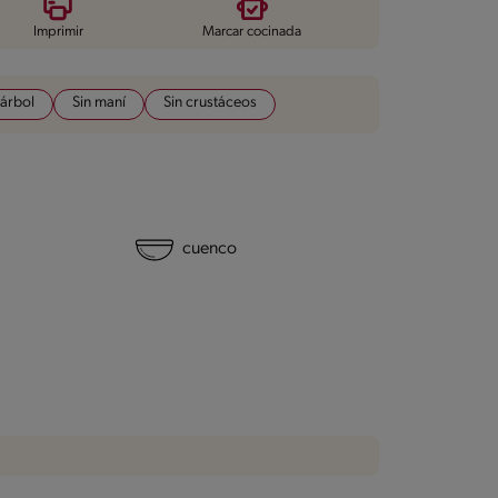
Imprimir
Marcar cocinada
 árbol
Sin maní
Sin crustáceos
cuenco