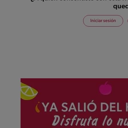
qued
Iniciar sesión