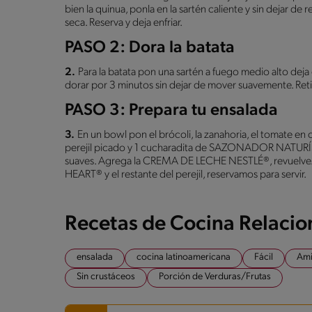
bien la quinua, ponla en la sartén caliente y sin dejar de
seca. Reserva y deja enfriar.
PASO 2: Dora la batata
2.
Para la batata pon una sartén a fuego medio alto deja 
dorar por 3 minutos sin dejar de mover suavemente. Retir
PASO 3: Prepara tu ensalada
3.
En un bowl pon el brócoli, la zanahoria, el tomate en c
perejil picado y 1 cucharadita de SAZONADOR NATUR
suaves. Agrega la CREMA DE LECHE NESTLÉ®, revuelve
HEART® y el restante del perejil, reservamos para servir.
Recetas de Cocina Relaci
ensalada
cocina latinoamericana
Fácil
Am
Sin crustáceos
Porción de Verduras/Frutas