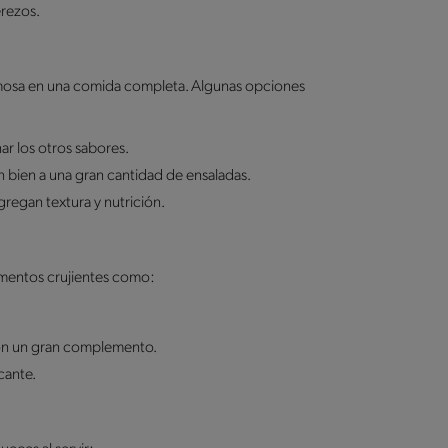
erezos.
emosa en una comida completa. Algunas opciones
ar los otros sabores.
 bien a una gran cantidad de ensaladas.
regan textura y nutrición.
lementos crujientes como:
 son un gran complemento.
cante.