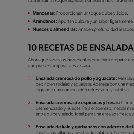
Para añadir un toque especial, considera incluir frutas o 
Manzanas:
Proporcionan un toque dulce y ácido.
Arándanos:
Aportan dulzura y un sabor ligeramente
Nueces o almendras:
Añaden profundidad al sabor
10 RECETAS DE ENSALAD
Ahora que sabes los ingredientes base para preparar en
que puedes preparar desde casa.
Ensalada cremosa de pollo y aguacate:
Mezcla p
pepino en rodajas y aguacate. Adereza con una mezcl
logrando una combinación refrescante y nutritiva.
Ensalada cremosa de espinacas y fresas:
Combina
desmenuzado y nueces. Para el aderezo, mezcla miel
entre dulce y salado, ideal para una ensalada fresca y
Ensalada de kale y garbanzos con aderezo de t
zanahorias ralladas y pepitas de calabaza. Adereza co