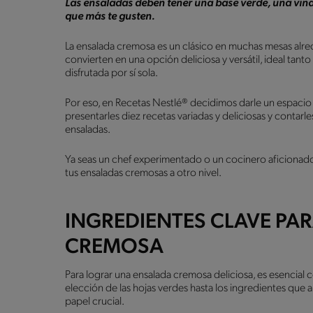
Las ensaladas deben tener una base verde, una vinag
que más te gusten.
La ensalada cremosa es un clásico en muchas mesas alred
convierten en una opción deliciosa y versátil, ideal tan
disfrutada por sí sola.
Por eso, en Recetas Nestlé® decidimos darle un espacio a
presentarles diez recetas variadas y deliciosas y contarl
ensaladas.
Ya seas un chef experimentado o un cocinero aficionado,
tus ensaladas cremosas a otro nivel.
INGREDIENTES CLAVE PA
CREMOSA
Para lograr una ensalada cremosa deliciosa, es esencial 
elección de las hojas verdes hasta los ingredientes qu
papel crucial.