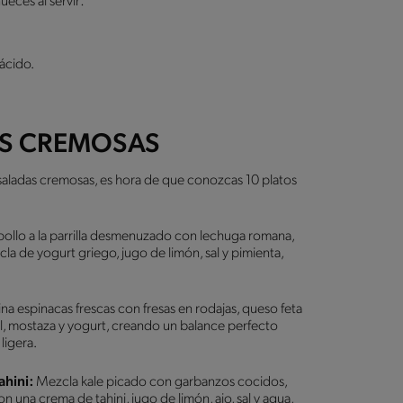
nueces al servir:
 ácido.
.
AS CREMOSAS
saladas cremosas, es hora de que conozcas 10 platos
ollo a la parrilla desmenuzado con lechuga romana,
a de yogurt griego, jugo de limón, sal y pimienta,
 espinacas frescas con fresas en rodajas, queso feta
, mostaza y yogurt, creando un balance perfecto
 ligera.
ahini:
Mezcla kale picado con garbanzos cocidos,
n una crema de tahini, jugo de limón, ajo, sal y agua,