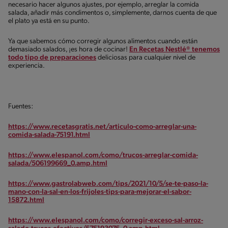
necesario hacer algunos ajustes, por ejemplo, arreglar la comida
salada, añadir más condimentos o, simplemente, darnos cuenta de que
el plato ya está en su punto.
Ya que sabemos cómo corregir algunos alimentos cuando están
demasiado salados, ¡es hora de cocinar!
En Recetas Nestlé® tenemos
todo tipo de preparaciones
deliciosas para cualquier nivel de
experiencia.
Fuentes:
https://www.recetasgratis.net/articulo-como-arreglar-una-
comida-salada-75191.html
https://www.elespanol.com/como/trucos-arreglar-comida-
salada/506199669_0.amp.html
https://www.gastrolabweb.com/tips/2021/10/5/se-te-paso-la-
mano-con-la-sal-en-los-frijoles-tips-para-mejorar-el-sabor-
15872.html
https://www.elespanol.com/como/corregir-exceso-sal-arroz-