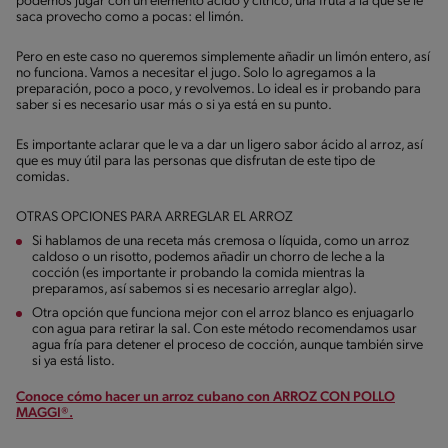
podemos jugar con un elemento ácido y cítrico, una fruta a la que se le
saca provecho como a pocas: el limón.
Pero en este caso no queremos simplemente añadir un limón entero, así
no funciona. Vamos a necesitar el jugo. Solo lo agregamos a la
preparación, poco a poco, y revolvemos. Lo ideal es ir probando para
saber si es necesario usar más o si ya está en su punto.
Es importante aclarar que le va a dar un ligero sabor ácido al arroz, así
que es muy útil para las personas que disfrutan de este tipo de
comidas.
OTRAS OPCIONES PARA ARREGLAR EL ARROZ
Si hablamos de una receta más cremosa o líquida, como un arroz
caldoso o un risotto, podemos añadir un chorro de leche a la
cocción (es importante ir probando la comida mientras la
preparamos, así sabemos si es necesario arreglar algo).
Otra opción que funciona mejor con el arroz blanco es enjuagarlo
con agua para retirar la sal. Con este método recomendamos usar
agua fría para detener el proceso de cocción, aunque también sirve
si ya está listo.
Conoce cómo hacer un arroz cubano con ARROZ CON POLLO
MAGGI®.