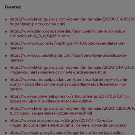
Fuentes:
https://www.lavanguardia.com/comer/tendencias/20190314/4610
fregar-lavar-platos-cocina.html
https://www.clarin.com/sociedad/tecnica-infalible-lavar-platos-
conocido-chef_0_ryK-jzMnz.html
https://www.vix.com/es/imj/hogar/4710/como-lavar-platos-de-
madera
https://www.cocinadelirante.com/tips/como-lavar-utensilios-de-
madera
https://www.lavanguardia.com/comer/tendencias/20201010/3360
limpiar-cucharas-madera-cocina-te-sorprendera.html
https://www.directoalpaladar.com/utensilios/sartenes-y-ollas-de-
acero-inoxidable-como-elegirlas-cuidarlas-y-sacarles-el-maximo-
partido
https://www.eluniversal.com.mx/articulo/menu/2017/03/10/10-
tips-para-cuidar-tus-ollas-de-acero-inoxidable
https://www.lavanguardia.com/comer/tendencias/20201128/60618
truco-tus-ollas-quemadas-luzcan-nuevas.html
https://www.eurosanex.com/blog/es/2017/11/02/estas-
limpiando-correctamente-los-utensilios-de-silicona-de-tu-cocina/
https://www.aarp.org/espanol/hogar-familia/expertos/cristina-