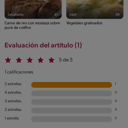
Desafiante
41'
Fácil
49'
Carne de res con mostaza sobre
Vegetales gratinados
puré de coliflor
Evaluación del artítulo (1)
5 de 5
1 calificaciones
5 estrellas
1
4 estrellas
0
3 estrellas
0
2 estrellas
0
1 estrella
0