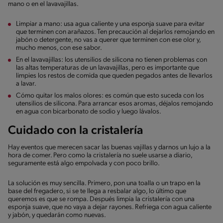
mano o en el lavavajillas.
Limpiar a mano: usa agua caliente y una esponja suave para evitar
que terminen con arañazos. Ten precaución al dejarlos remojando en
jabón o detergente, no vas a querer que terminen con ese olor y,
mucho menos, con ese sabor.
En el lavavajillas: los utensilios de silicona no tienen problemas con
las altas temperaturas de un lavavajillas, pero es importante que
limpies los restos de comida que queden pegados antes de llevarlos
a lavar.
Cómo quitar los malos olores: es común que esto suceda con los
utensilios de silicona. Para arrancar esos aromas, déjalos remojando
en agua con bicarbonato de sodio y luego lávalos.
Cuidado con la cristalería
Hay eventos que merecen sacar las buenas vajillas y darnos un lujo a la
hora de comer. Pero como la cristalería no suele usarse a diario,
seguramente está algo empolvada y con poco brillo.
La solución es muy sencilla. Primero, pon una toalla o un trapo en la
base del fregadero, si se te llega a resbalar algo, lo último que
queremos es que se rompa. Después limpia la cristalería con una
esponja suave, que no vaya a dejar rayones. Refriega con agua caliente
y jabón, y quedarán como nuevas.