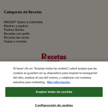
Categorias de Recetas
MAGGI® Sabor a Colombia
Madres y padres
Postres fáciles
Recetas con pollo
Recetas de carne
Sopas y cremas
Al hacer clic en “Aceptar todas las cookies”, usted acepta que las
cookies se guarden en su dispositivo para mejorar la navegación
del sitio, analizar el uso del mismo, y colaborar con nuestros
estudios para marketing.
Más información
©2022, Nestlé. Marcas registradas por Société dels Produits Nestlé,
S.A. Vevey (Suiza)
Aceptar todas las cookies
Aviso de privacidad
Política de datos personales
Términos y condiciones
Configuración de cookies
Configuración de cookies