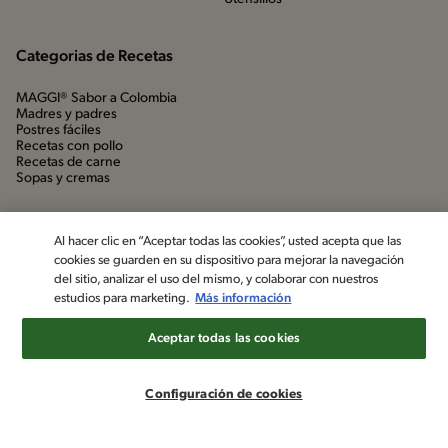
Categorias de Recetas
MAGGI® Sabor a Colombia
Madres y padres
Postres fáciles
Recetas con pollo
Recetas de carne
Sopas y cremas
Al hacer clic en “Aceptar todas las cookies”, usted acepta que las
cookies se guarden en su dispositivo para mejorar la navegación
del sitio, analizar el uso del mismo, y colaborar con nuestros
estudios para marketing.
Más información
Aceptar todas las cookies
©2022, Nestlé. Marcas registradas por Société dels Produits Nestlé,
S.A. Vevey (Suiza)
Configuración de cookies
Aviso de privacidad
Política de datos personales
Términos y condiciones
Configuración de cookies