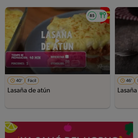
40'
Fácil
46'
Lasaña de atún
Lasaña