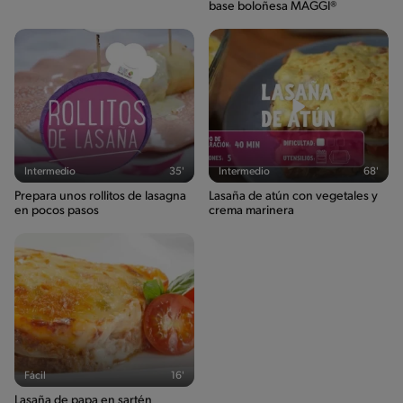
base boloñesa MAGGI®
Sugar
8g / 0%
Sodio
1119g / 0%
Salt
2.7g / %
Intermedio
35'
Intermedio
68'
Prepara unos rollitos de lasagna
Lasaña de atún con vegetales y
en pocos pasos
crema marinera
Fácil
16'
Lasaña de papa en sartén