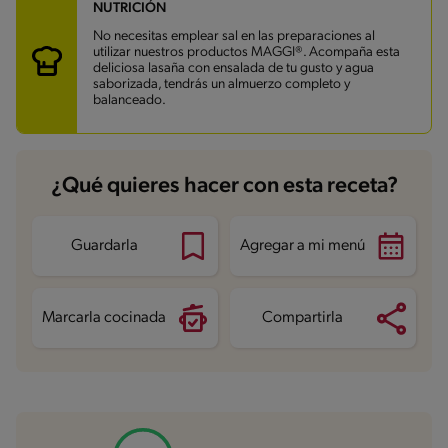
NUTRICIÓN
Carbohidratos
64 g
Energía
669.6 kcal
No necesitas emplear sal en las preparaciones al
Grasas
22.8 g
utilizar nuestros productos MAGGI®. Acompaña esta
Fibra
3.7 g
deliciosa lasaña con ensalada de tu gusto y agua
Proteína
49.6 g
saborizada, tendrás un almuerzo completo y
Grasas saturadas
10.4 g
balanceado.
Sodio
1119.6 mg
Azúcares
8.2 g
¿Qué quieres hacer con esta receta?
Guardarla
Agregar a mi menú
Marcarla cocinada
Compartirla