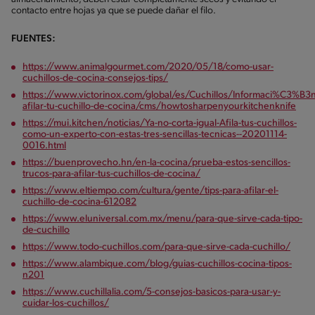
contacto entre hojas ya que se puede dañar el filo.
FUENTES:
https://www.animalgourmet.com/2020/05/18/como-usar-
cuchillos-de-cocina-consejos-tips/
https://www.victorinox.com/global/es/Cuchillos/Informaci%C3%
afilar-tu-cuchillo-de-cocina/cms/howtosharpenyourkitchenknife
https://mui.kitchen/noticias/Ya-no-corta-igual-Afila-tus-cuchillos-
como-un-experto-con-estas-tres-sencillas-tecnicas--20201114-
0016.html
https://buenprovecho.hn/en-la-cocina/prueba-estos-sencillos-
trucos-para-afilar-tus-cuchillos-de-cocina/
https://www.eltiempo.com/cultura/gente/tips-para-afilar-el-
cuchillo-de-cocina-612082
https://www.eluniversal.com.mx/menu/para-que-sirve-cada-tipo-
de-cuchillo
https://www.todo-cuchillos.com/para-que-sirve-cada-cuchillo/
https://www.alambique.com/blog/guias-cuchillos-cocina-tipos-
n201
https://www.cuchillalia.com/5-consejos-basicos-para-usar-y-
cuidar-los-cuchillos/