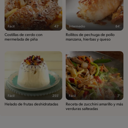
Fácil
43'
Intermedio
84'
Costillas de cerdo con
Rollitos de pechuga de pollo
mermelada de piña
manzana, hierbas y queso
Fácil
255'
Fácil
7'
Helado de frutas deshidratadas
Receta de zucchini amarillo y más
verduras salteadas