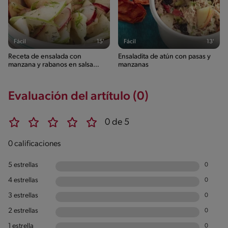
Fácil
15'
Fácil
13'
Receta de ensalada con
Ensaladita de atún con pasas y
manzana y rabanos en salsa
manzanas
cremosa
Evaluación del artítulo (0)
0 de 5
0 calificaciones
5 estrellas
0
4 estrellas
0
3 estrellas
0
2 estrellas
0
1 estrella
0