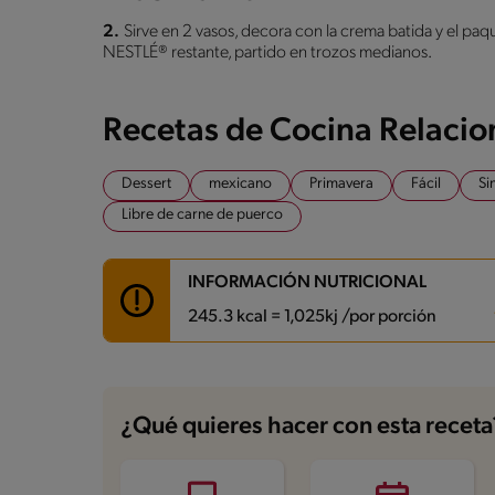
2.
Sirve en 2 vasos, decora con la crema batida y el
NESTLÉ® restante, partido en trozos medianos.
Recetas de Cocina Relaci
Dessert
mexicano
Primavera
Fácil
Si
Libre de carne de puerco
INFORMACIÓN NUTRICIONAL
245.3 kcal = 1,025kj /por porción
Carbohidratos
31.2 g
Energía
245.3 kcal
¿Qué quieres hacer con esta receta
Grasas
10.2 g
Proteína
7.1 g
Grasas saturadas
5.9 g