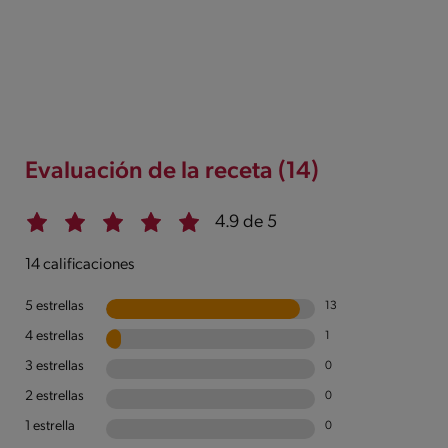
Evaluación de la receta (14)
4.9 de 5
14 calificaciones
5 estrellas
13
4 estrellas
1
3 estrellas
0
2 estrellas
0
1 estrella
0