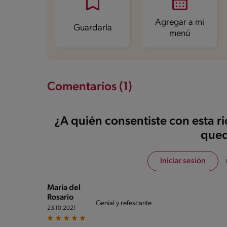
Sodio
109.3 mg
Azúcares
22.1 g
Agregar a mi
Guardarla
menú
Comentarios (1)
¿A quién consentiste con esta r
qued
Iniciar sesión
María del
Rosario
Genial y refescante
23.10.2021