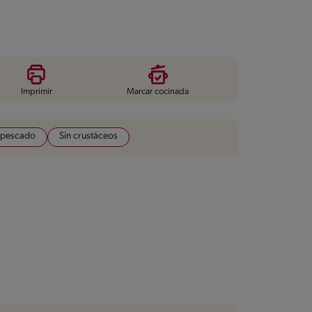
Imprimir
Marcar cocinada
 pescado
Sin crustáceos