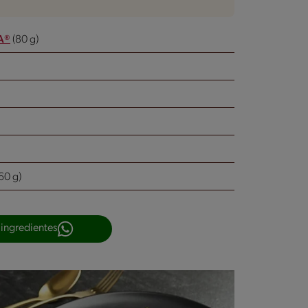
A®
(80 g)
60 g)
 ingredientes