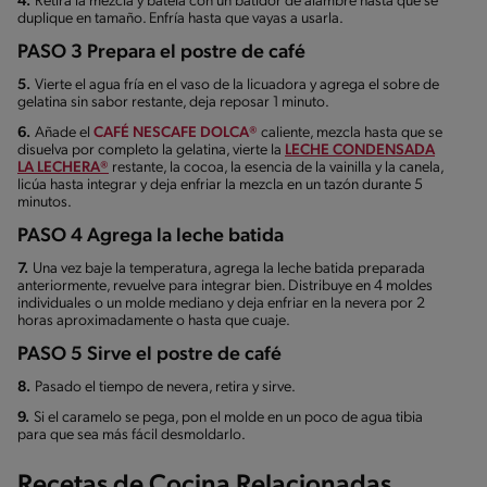
4.
Retira la mezcla y bátela con un batidor de alambre hasta que se
duplique en tamaño. Enfría hasta que vayas a usarla.
PASO 3 Prepara el postre de café
5.
Vierte el agua fría en el vaso de la licuadora y agrega el sobre de
gelatina sin sabor restante, deja reposar 1 minuto.
6.
Añade el
CAFÉ NESCAFE DOLCA®
caliente, mezcla hasta que se
disuelva por completo la gelatina, vierte la
LECHE CONDENSADA
LA LECHERA®
restante, la cocoa, la esencia de la vainilla y la canela,
licúa hasta integrar y deja enfriar la mezcla en un tazón durante 5
minutos.
PASO 4 Agrega la leche batida
7.
Una vez baje la temperatura, agrega la leche batida preparada
anteriormente, revuelve para integrar bien. Distribuye en 4 moldes
individuales o un molde mediano y deja enfriar en la nevera por 2
horas aproximadamente o hasta que cuaje.
PASO 5 Sirve el postre de café
8.
Pasado el tiempo de nevera, retira y sirve.
9.
Si el caramelo se pega, pon el molde en un poco de agua tibia
para que sea más fácil desmoldarlo.
Recetas de Cocina Relacionadas