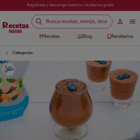
Registrate y descarga nuestros recetarios gratis
Recetas
Blog
Recetarios
Categorías