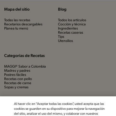
Mapa del sitio
Blog
Todas las recetas
Todos los artículos
Recetarios descargables
Cocción y técnica
Planea tu menú
Ingredientes
Recetas caseras
Tips
Utensílios
Categorias de Recetas
MAGGI® Sabor a Colombia
Madres y padres
Postres fáciles
Recetas con pollo
Recetas de carne
Sopas y cremas
Al hacer clic en “Aceptar todas las cookies”, usted acepta que las
cookies se guarden en su dispositivo para mejorar la navegación
del sitio, analizar el uso del mismo, y colaborar con nuestros