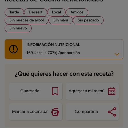
Tarde
Dessert
Local
Amigos
Sin nueces de árbol
Sin maní
Sin pescado
Sin huevo
INFORMACIÓN NUTRICIONAL
169.4 kcal = 707kj /por porción
Carbohidratos
24.4 g
¿Qué quieres hacer con esta receta?
Energía
169.4 kcal
Grasas
4.8 g
Fibra
1 g
Proteína
7.9 g
Guardarla
Agregar a mi menú
Grasas saturadas
2.6 g
Sodio
44.9 mg
Azúcares
23 g
Marcarla cocinada
Compartirla