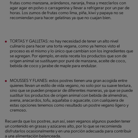
frutas como manzana, arándanos, naranja, fresa y mezclarlos con
agar agar en polvo o carragenina y llevar a refrigerar por un par de
horas. Los zumos de frutas como lima, piña, kiwi y papaya no se
recomiendan para hacer gelatinas ya que no cuajan bien.
TORTAS Y GALLETAS: no hay necesidad de tener un alto nivel
culinario para hacer una torta vegana, como ya hemos visto el
proceso es el mismo y lo único que cambian son los ingredientes que
se agregan. Por ejemplo, en esta receta los productos que son de
origen animal se sustituyen por puré de manzana, aceite de coco,
bebida de coco y jarabe de maple para endulzar.
MOUSSES Y FLANES: estos postres tienen una gran acogida entre
quienes llevan un estilo de vida vegano, no solo por su suave textura,
sino que se pueden preparar de diferentes maneras, ya que se puede
sustituir los productos de origen animal con bebida de almendras,
avena, anacardos, tofu, aquafaba o aguacate, con cualquiera de
estas opciones tenemos como resultado un postre vegano ligero y
cremoso.
Recuerda que los postres, aun así, sean veganos algunos pueden tener
un contenido en grasas y azúcares alto, por lo que se recomienda
disfrutarlos ocasionalmente y en una porción adecuada para contribuir
a una alimentación balanceada.