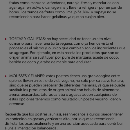
frutas como manzana, arándanos, naranja, fresa y mezclarlos con
agar agar en polvo o carragenina y llevar a refrigerar por un par de
horas. Los zumos de frutas como lima, piña, kiwi y papaya no se
recomiendan para hacer gelatinas ya que no cuajan bien.
TORTAS Y GALLETAS: no hay necesidad de tener un alto nivel
culinario para hacer una torta vegana, como ya hemos visto el
proceso es el mismo y lo único que cambian son los ingredientes que
se agregan. Por ejemplo, en esta receta los productos que son de
origen animal se sustituyen por puré de manzana, aceite de coco,
bebida de coco y jarabe de maple para endulzar.
MOUSSES Y FLANES: estos postres tienen una gran acogida entre
quienes llevan un estilo de vida vegano, no solo por su suave textura,
sino que se pueden preparar de diferentes maneras, ya que se puede
sustituir los productos de origen animal con bebida de almendras,
avena, anacardos, tofu, aquafaba o aguacate, con cualquiera de
estas opciones tenemos como resultado un postre vegano ligero y
cremoso.
Recuerda que los postres, aun así, sean veganos algunos pueden tener
un contenido en grasas y azúcares alto, por lo que se recomienda
disfrutarlos ocasionalmente y en una porción adecuada para contribuir
a una alimentación balanceada.