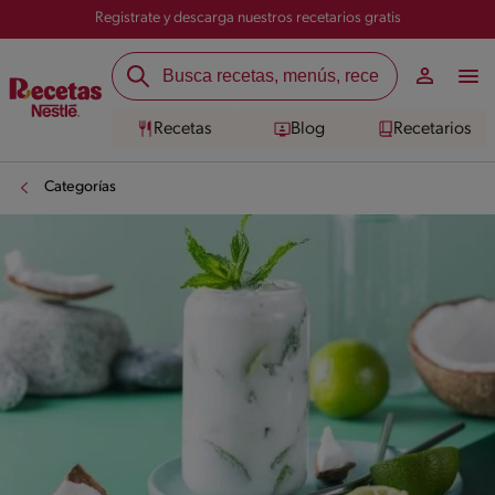
Registrate y descarga nuestros recetarios gratis
Recetas
Blog
Recetarios
Categorías