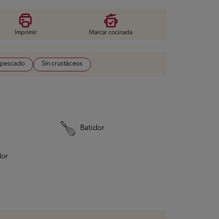
Imprimir
Marcar cocinada
 pescado
Sin crustáceos
Batidor
dor