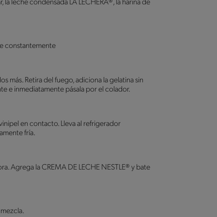
car, la leche condensada LA LECHERA®, la harina de
lve constantemente
 más. Retira del fuego, adiciona la gelatina sin
nte e inmediatamente pásala por el colador.
inipel en contacto. Lleva al refrigerador
mente fría.
tidora. Agrega la CREMA DE LECHE NESTLE® y bate
 mezcla.