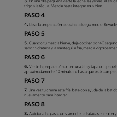
3.
En una olla pequeña vierte la leche, las yemas, el azú
trigo y la fécula. Mezcla hasta integrar muy bien.
PASO 4
4.
Lleva la preparación a cocinar a fuego medio. Revue
PASO 5
5.
Cuando tu mezcla hierva, deja cocinar por 40 segundos
sabor hidratada y la mantequilla fría, mezcla vigorosame
PASO 6
6.
Vierte la preparación sobre una lata y tapa con papel v
aproximadamente 40 minutos o hasta que esté completa
PASO 7
7.
Una vez tu crema esté fría, bate con ayuda de la ba
nuevamente para integrar.
PASO 8
8.
Adiciona las pasas previamente hidratadas en el ron y