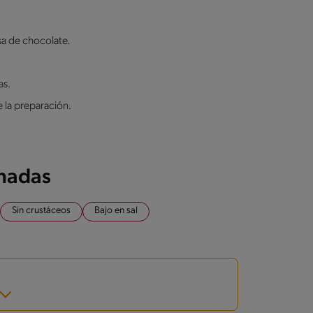
lsa de chocolate.
as.
e la preparación.
onadas
Sin crustáceos
Bajo en sal