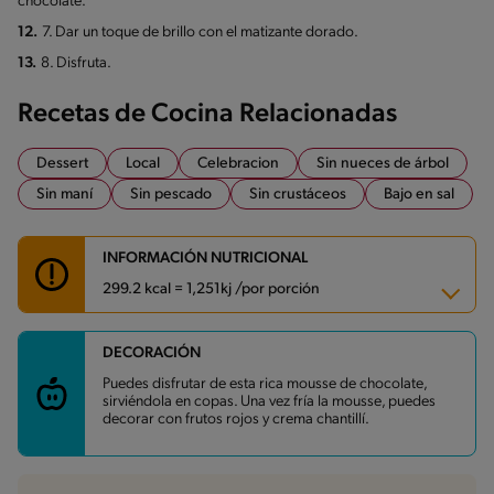
chocolate.
12.
7. Dar un toque de brillo con el matizante dorado.
13.
8. Disfruta.
Recetas de Cocina Relacionadas
Dessert
Local
Celebracion
Sin nueces de árbol
Sin maní
Sin pescado
Sin crustáceos
Bajo en sal
INFORMACIÓN NUTRICIONAL
299.2 kcal = 1,251kj /por porción
DECORACIÓN
Carbohidratos
31.2 g
Energía
299.2 kcal
Puedes disfrutar de esta rica mousse de chocolate,
Grasas
16.9 g
sirviéndola en copas. Una vez fría la mousse, puedes
Fibra
1.3 g
decorar con frutos rojos y crema chantillí.
Proteína
4.1 g
Grasas saturadas
9.5 g
Sodio
63.9 mg
Azúcares
28.7 g