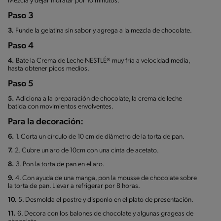
Mezcla y dejar hidratar por 10 minutos.
Paso 3
3.
Funde la gelatina sin sabor y agrega a la mezcla de chocolate.
Paso 4
4.
Bate la Crema de Leche NESTLÉ® muy fría a velocidad media,
hasta obtener picos medios.
Paso 5
5.
Adiciona a la preparación de chocolate, la crema de leche
batida con movimientos envolventes.
Para la decoración:
6.
1. Corta un círculo de 10 cm de diámetro de la torta de pan.
7.
2. Cubre un aro de 10cm con una cinta de acetato.
8.
3. Pon la torta de pan en el aro.
9.
4. Con ayuda de una manga, pon la mousse de chocolate sobre
la torta de pan. Llevar a refrigerar por 8 horas.
10.
5. Desmolda el postre y disponlo en el plato de presentación.
11.
6. Decora con los balones de chocolate y algunas grageas de