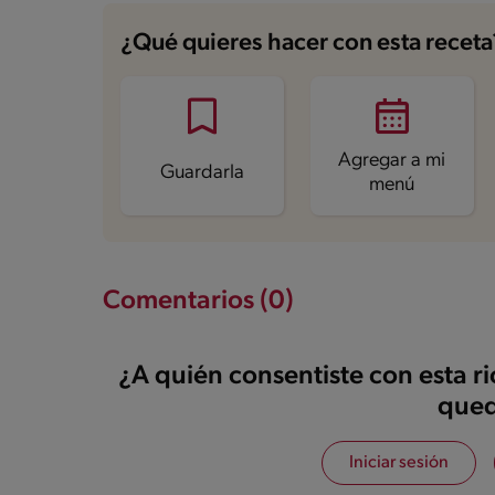
Carbohidratos
23.7 g
Energía
203.7 kcal
¿Qué quieres hacer con esta receta
Grasas
10.7 g
Proteína
2.4 g
Grasas saturadas
6.3 g
Sodio
50.6 mg
Azúcares
20.7 g
Agregar a mi
Guardarla
menú
Comentarios (0)
¿A quién consentiste con esta r
qued
Iniciar sesión