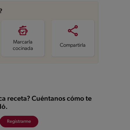
?
Marcarla
Compartirla
cocinada
ica receta? Cuéntanos cómo te
ó.
Registrarme