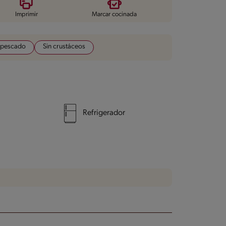
Imprimir
Marcar cocinada
 pescado
Sin crustáceos
Refrigerador