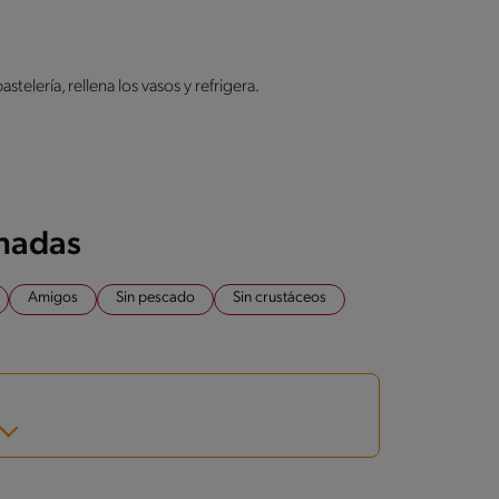
.
elería, rellena los vasos y refrigera.
onadas
Amigos
Sin pescado
Sin crustáceos