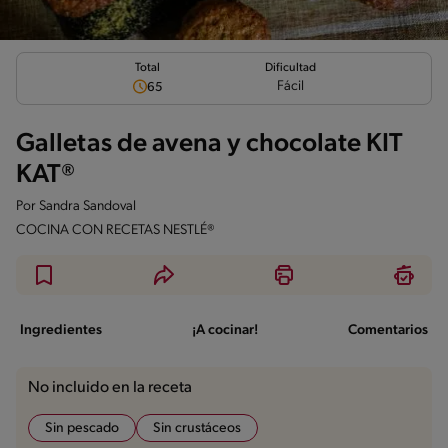
Total
Dificultad
Fácil
65
Galletas de avena y chocolate KIT
KAT®
Por
Sandra Sandoval
COCINA CON RECETAS NESTLÉ®
Ingredientes
¡A cocinar!
Comentarios
No incluido en la receta
Sin pescado
Sin crustáceos