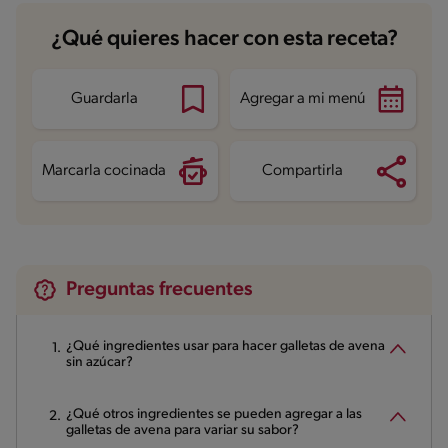
Carbohidratos
17.8 g
¿Qué quieres hacer con esta receta?
Energía
157 kcal
Grasas
8.8 g
Fibra
0.8 g
Proteína
2.7 g
Guardarla
Agregar a mi menú
Grasas saturadas
4.1 g
Sodio
19.9 mg
Azúcares
12.2 g
Marcarla cocinada
Compartirla
Preguntas frecuentes
¿Qué ingredientes usar para hacer galletas de avena
sin azúcar?
¿Qué otros ingredientes se pueden agregar a las
galletas de avena para variar su sabor?