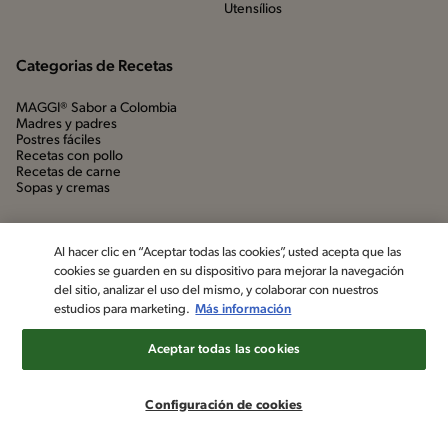
Utensílios
Categorias de Recetas
MAGGI® Sabor a Colombia
Madres y padres
Postres fáciles
Recetas con pollo
Recetas de carne
Sopas y cremas
Al hacer clic en “Aceptar todas las cookies”, usted acepta que las
cookies se guarden en su dispositivo para mejorar la navegación
del sitio, analizar el uso del mismo, y colaborar con nuestros
estudios para marketing.
Más información
Aceptar todas las cookies
©2022, Nestlé. Marcas registradas por Société dels Produits Nestlé,
S.A. Vevey (Suiza)
Configuración de cookies
Aviso de privacidad
Política de datos personales
Términos y condiciones
Configuración de cookies