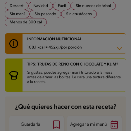
Dessert
Navidad
Fácil
Sin nueces de árbol
Sin maní
Sin pescado
Sin crustáceos
Menos de 300 cal
INFORMACIÓN NUTRICIONAL
108.1 kcal = 452kj /por porción
TIPS: TRUFAS DE RENO CON CHOCOLATE Y KLIM®
Carbohidratos
13.8 g
Energía
108.1 kcal
Si gustas, puedes agregar maní triturado a la masa
Grasas
5.3 g
antes de armar las bolitas. Le dará una textura diferente
Fibra
3.2 g
a la receta.
Proteína
5.7 g
Grasas saturadas
3 g
Sodio
58.9 mg
Azúcares
9 g
¿Qué quieres hacer con esta receta?
Guardarla
Agregar a mi menú