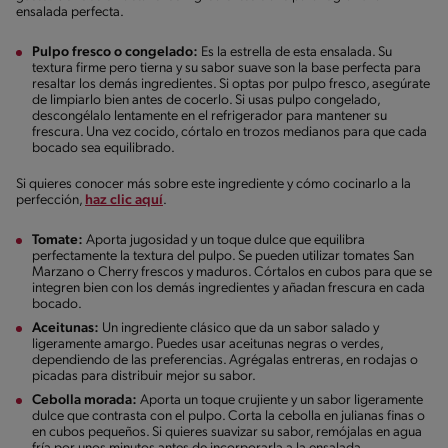
ensalada perfecta.
Pulpo fresco o congelado:
Es la estrella de esta ensalada. Su
textura firme pero tierna y su sabor suave son la base perfecta para
resaltar los demás ingredientes. Si optas por pulpo fresco, asegúrate
de limpiarlo bien antes de cocerlo. Si usas pulpo congelado,
descongélalo lentamente en el refrigerador para mantener su
frescura. Una vez cocido, córtalo en trozos medianos para que cada
bocado sea equilibrado.
Si quieres conocer más sobre este ingrediente y cómo cocinarlo a la
perfección,
haz clic aquí
.
Tomate:
Aporta jugosidad y un toque dulce que equilibra
perfectamente la textura del pulpo. Se pueden utilizar tomates San
Marzano o Cherry frescos y maduros. Córtalos en cubos para que se
integren bien con los demás ingredientes y añadan frescura en cada
bocado.
Aceitunas:
Un ingrediente clásico que da un sabor salado y
ligeramente amargo. Puedes usar aceitunas negras o verdes,
dependiendo de las preferencias. Agrégalas entreras, en rodajas o
picadas para distribuir mejor su sabor.
Cebolla morada:
Aporta un toque crujiente y un sabor ligeramente
dulce que contrasta con el pulpo. Corta la cebolla en julianas finas o
en cubos pequeños. Si quieres suavizar su sabor, remójalas en agua