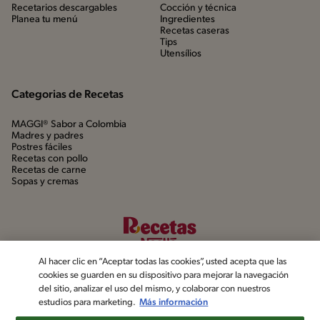
Recetarios descargables
Cocción y técnica
Planea tu menú
Ingredientes
Recetas caseras
Tips
Utensílios
Categorias de Recetas
MAGGI® Sabor a Colombia
Madres y padres
Postres fáciles
Recetas con pollo
Recetas de carne
Sopas y cremas
Al hacer clic en “Aceptar todas las cookies”, usted acepta que las
cookies se guarden en su dispositivo para mejorar la navegación
del sitio, analizar el uso del mismo, y colaborar con nuestros
estudios para marketing.
Más información
©2022, Nestlé. Marcas registradas por Société dels Produits Nestlé,