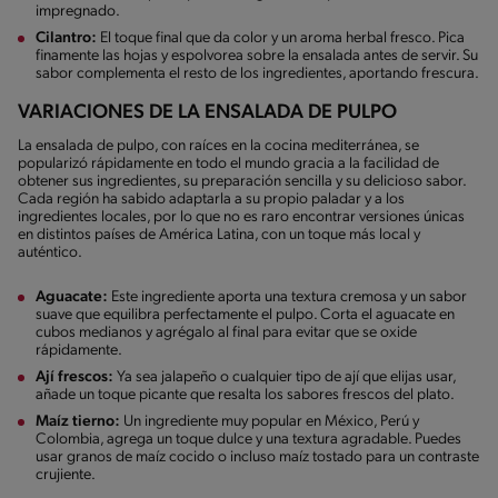
impregnado.
Cilantro:
El toque final que da color y un aroma herbal fresco. Pica
finamente las hojas y espolvorea sobre la ensalada antes de servir. Su
sabor complementa el resto de los ingredientes, aportando frescura.
VARIACIONES DE LA ENSALADA DE PULPO
La ensalada de pulpo, con raíces en la cocina mediterránea, se
popularizó rápidamente en todo el mundo gracia a la facilidad de
obtener sus ingredientes, su preparación sencilla y su delicioso sabor.
Cada región ha sabido adaptarla a su propio paladar y a los
ingredientes locales, por lo que no es raro encontrar versiones únicas
en distintos países de América Latina, con un toque más local y
auténtico.
Aguacate:
Este ingrediente aporta una textura cremosa y un sabor
suave que equilibra perfectamente el pulpo. Corta el aguacate en
cubos medianos y agrégalo al final para evitar que se oxide
rápidamente.
Ají frescos:
Ya sea jalapeño o cualquier tipo de ají que elijas usar,
añade un toque picante que resalta los sabores frescos del plato.
Maíz tierno:
Un ingrediente muy popular en México, Perú y
Colombia, agrega un toque dulce y una textura agradable. Puedes
usar granos de maíz cocido o incluso maíz tostado para un contraste
crujiente.