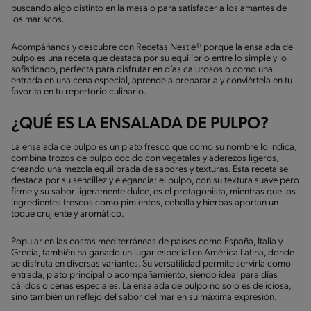
buscando algo distinto en la mesa o para satisfacer a los amantes de
los mariscos.
Acompáñanos y descubre con Recetas Nestlé® porque la ensalada de
pulpo es una receta que destaca por su equilibrio entre lo simple y lo
sofisticado, perfecta para disfrutar en días calurosos o como una
entrada en una cena especial, aprende a prepararla y conviértela en tu
favorita en tu repertorio culinario.
¿QUÉ ES LA ENSALADA DE PULPO?
La ensalada de pulpo es un plato fresco que como su nombre lo indica,
combina trozos de pulpo cocido con vegetales y aderezos ligeros,
creando una mezcla equilibrada de sabores y texturas. Esta receta se
destaca por su sencillez y elegancia: el pulpo, con su textura suave pero
firme y su sabor ligeramente dulce, es el protagonista, mientras que los
ingredientes frescos como pimientos, cebolla y hierbas aportan un
toque crujiente y aromático.
Popular en las costas mediterráneas de países como España, Italia y
Grecia, también ha ganado un lugar especial en América Latina, donde
se disfruta en diversas variantes. Su versatilidad permite servirla como
entrada, plato principal o acompañamiento, siendo ideal para días
cálidos o cenas especiales. La ensalada de pulpo no solo es deliciosa,
sino también un reflejo del sabor del mar en su máxima expresión.