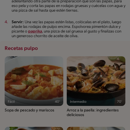
adelantando otra parte de la preparación que son las papas, para
eso pela y corta las papas en rodajas gruesas y cuécelas con agua y
una pizca de sal hasta que estén tiernas.
Servir:
Una vez las papas estén listas, colócalas en el plato, luego
añade las rodajas de pulpo encima. Espolvorea pimentón dulce y
picante o
paprika
, una pizca de sal gruesa al gusto y finalizas con
un generoso chorrito de aceite de oliva.
Recetas pulpo
Fácil
40'
Intermedio
70'
Sopa de pescado y mariscos
Arroz a la paella: ingredientes
deliciosos