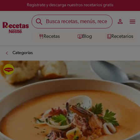
Registrate y descarga nuestros recetarios gratis
Recetas
Blog
Recetarios
Categorías