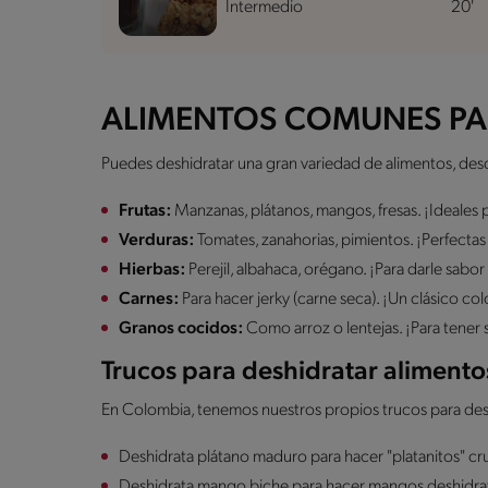
Intermedio
20'
ALIMENTOS COMUNES PA
Puedes deshidratar una gran variedad de alimentos, desde
Frutas:
Manzanas, plátanos, mangos, fresas. ¡Ideales 
Verduras:
Tomates, zanahorias, pimientos. ¡Perfectas
Hierbas:
Perejil, albahaca, orégano. ¡Para darle sabor
Carnes:
Para hacer jerky (carne seca). ¡Un clásico c
Granos cocidos:
Como arroz o lentejas. ¡Para tener
Trucos para deshidratar alimento
En Colombia, tenemos nuestros propios trucos para de
Deshidrata plátano maduro para hacer "platanitos" cruj
Deshidrata mango biche para hacer mangos deshidrat