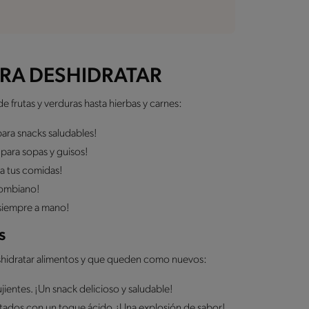
RA DESHIDRATAR
 frutas y verduras hasta hierbas y carnes:
para snacks saludables!
 para sopas y guisos!
 a tus comidas!
olombiano!
 siempre a mano!
s
shidratar alimentos y que queden como nuevos:
ientes. ¡Un snack delicioso y saludable!
ados con un toque ácido. ¡Una explosión de sabor!