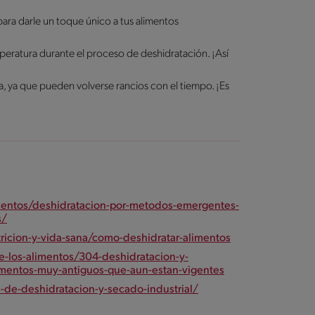
ra darle un toque único a tus alimentos
peratura durante el proceso de deshidratación. ¡Así
, ya que pueden volverse rancios con el tiempo. ¡Es
imentos/deshidratacion-por-metodos-emergentes-
s/
ricion-y-vida-sana/como-deshidratar-alimentos
e-los-alimentos/304-deshidratacion-y-
mentos-muy-antiguos-que-aun-estan-vigentes
de-deshidratacion-y-secado-industrial/