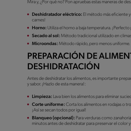
Mira y, ¿Por qué no? Pon apruebas estas maneras de des
Deshidratador eléctrico:
El método más eficiente y c
carnes!
Horno:
Utiliza el horno a baja temperatura. ¡Perfect
Secado al sol:
Método tradicional utilizado en climas 
Microondas:
Método rápido, pero menos uniforme. ¡
PREPARACIÓN DE ALIMEN
DESHIDRATACIÓN
Antes de deshidratar los alimentos, es importante prep
y sabor. ¡Hazlo de esta manera!:
Limpieza:
Lava bien los alimentos para eliminar suci
Corte uniforme:
Corta los alimentos en rodajas o t
¡Así se secan todos por igual!
Blanqueo (opcional):
Para verduras como zanahorias
minutos antes de deshidratar para preservar el color 