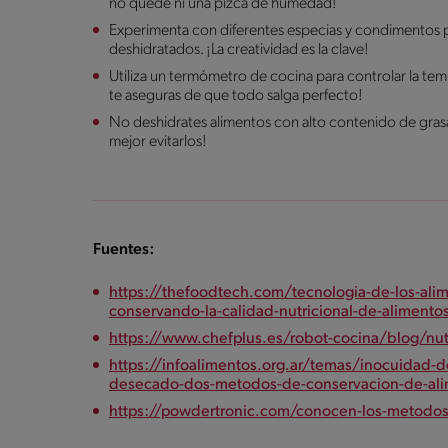
no quede ni una pizca de humedad!
Experimenta con diferentes especias y condimentos pa
deshidratados. ¡La creatividad es la clave!
Utiliza un termómetro de cocina para controlar la tem
te aseguras de que todo salga perfecto!
No deshidrates alimentos con alto contenido de grasa
mejor evitarlos!
Fuentes:
https://thefoodtech.com/tecnologia-de-los-al
conservando-la-calidad-nutricional-de-alimento
https://www.chefplus.es/robot-cocina/blog/nut
https://infoalimentos.org.ar/temas/inocuidad-d
desecado-dos-metodos-de-conservacion-de-ali
https://powdertronic.com/conocen-los-metodos-