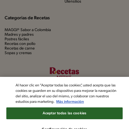
Utensílios
Categorias de Recetas
MAGGI® Sabor a Colombia
Madres y padres
Postres fáciles
Recetas con pollo
Recetas de carne
Sopas y cremas
Al hacer clic en “Aceptar todas las cookies”, usted acepta que las
cookies se guarden en su dispositivo para mejorar la navegación
del sitio, analizar el uso del mismo, y colaborar con nuestros
estudios para marketing.
Más información
©2022, Nestlé. Marcas registradas por Société dels Produits Nestlé,
S.A. Vevey (Suiza)
Aceptar todas las cookies
Aviso de privacidad
Política de datos personales
Términos y condiciones
Configuración de cookies