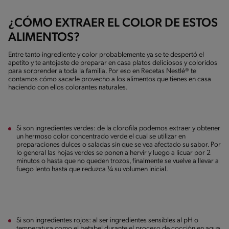
¿CÓMO EXTRAER EL COLOR DE ESTOS
ALIMENTOS?
Entre tanto ingrediente y color probablemente ya se te despertó el
apetito y te antojaste de preparar en casa platos deliciosos y coloridos
para sorprender a toda la familia. Por eso en Recetas Nestlé® te
contamos cómo sacarle provecho a los alimentos que tienes en casa
haciendo con ellos colorantes naturales.
Si son ingredientes verdes: de la clorofila podemos extraer y obtener
un hermoso color concentrado verde el cual se utilizar en
preparaciones dulces o saladas sin que se vea afectado su sabor. Por
lo general las hojas verdes se ponen a hervir y luego a licuar por 2
minutos o hasta que no queden trozos, finalmente se vuelve a llevar a
fuego lento hasta que reduzca ¼ su volumen inicial.
Si son ingredientes rojos: al ser ingredientes sensibles al pH o
temperatura como el betabel durante el proceso de cocción en agua