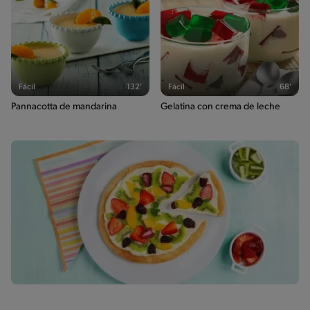
Fácil
132'
Fácil
68'
Pannacotta de mandarina
Gelatina con crema de leche