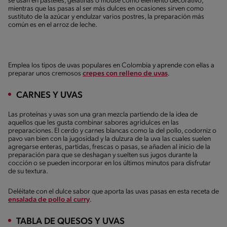
se usan en pasteles, gelatinas o mouse como elemento decorativo,
mientras que las pasas al ser más dulces en ocasiones sirven como
sustituto de la azúcar y endulzar varios postres, la preparación más
común es en el arroz de leche.
Emplea los tipos de uvas populares en Colombia y aprende con ellas a
preparar unos cremosos
crepes con relleno de uvas
.
CARNES Y UVAS
Las proteínas y uvas son una gran mezcla partiendo de la idea de
aquellos que les gusta combinar sabores agridulces en las
preparaciones. El cerdo y carnes blancas como la del pollo, codorniz o
pavo van bien con la jugosidad y la dulzura de la uva las cuales suelen
agregarse enteras, partidas, frescas o pasas, se añaden al inicio de la
preparación para que se deshagan y suelten sus jugos durante la
cocción o se pueden incorporar en los últimos minutos para disfrutar
de su textura.
Deléitate con el dulce sabor que aporta las uvas pasas en esta receta de
ensalada de pollo al curry
.
TABLA DE QUESOS Y UVAS