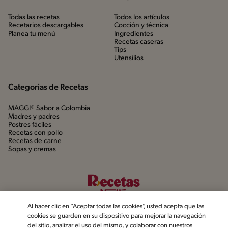
Todas las recetas
Todos los artículos
Recetarios descargables
Cocción y técnica
Planea tu menú
Ingredientes
Recetas caseras
Tips
Utensílios
Categorias de Recetas
MAGGI® Sabor a Colombia
Madres y padres
Postres fáciles
Recetas con pollo
Recetas de carne
Sopas y cremas
Al hacer clic en “Aceptar todas las cookies”, usted acepta que las
cookies se guarden en su dispositivo para mejorar la navegación
del sitio, analizar el uso del mismo, y colaborar con nuestros