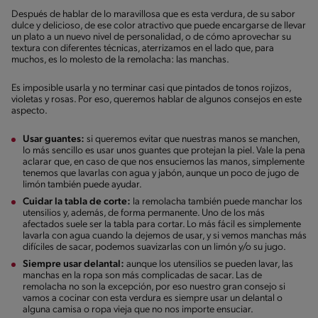
Después de hablar de lo maravillosa que es esta verdura, de su sabor
dulce y delicioso, de ese color atractivo que puede encargarse de llevar
un plato a un nuevo nivel de personalidad, o de cómo aprovechar su
textura con diferentes técnicas, aterrizamos en el lado que, para
muchos, es lo molesto de la remolacha: las manchas.
Es imposible usarla y no terminar casi que pintados de tonos rojizos,
violetas y rosas. Por eso, queremos hablar de algunos consejos en este
aspecto.
Usar guantes:
si queremos evitar que nuestras manos se manchen,
lo más sencillo es usar unos guantes que protejan la piel. Vale la pena
aclarar que, en caso de que nos ensuciemos las manos, simplemente
tenemos que lavarlas con agua y jabón, aunque un poco de jugo de
limón también puede ayudar.
Cuidar la tabla de corte:
la remolacha también puede manchar los
utensilios y, además, de forma permanente. Uno de los más
afectados suele ser la tabla para cortar. Lo más fácil es simplemente
lavarla con agua cuando la dejemos de usar, y si vemos manchas más
difíciles de sacar, podemos suavizarlas con un limón y/o su jugo.
Siempre usar delantal:
aunque los utensilios se pueden lavar, las
manchas en la ropa son más complicadas de sacar. Las de
remolacha no son la excepción, por eso nuestro gran consejo si
vamos a cocinar con esta verdura es siempre usar un delantal o
alguna camisa o ropa vieja que no nos importe ensuciar.