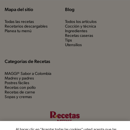
Mapa del sitio
Blog
Todas las recetas
Todos los artículos
Recetarios descargables
Cocción y técnica
Planea tu menú
Ingredientes
Recetas caseras
Tips
Utensílios
Categorias de Recetas
MAGGI® Sabor a Colombia
Madres y padres
Postres fáciles
Recetas con pollo
Recetas de carne
Sopas y cremas
Al hacer clic en “Aceptar todas las cookies”, usted acepta que las