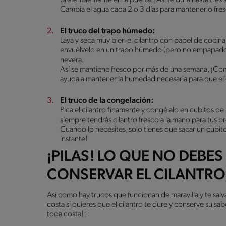
Cambia el agua cada 2 o 3 días para mantenerlo fres
El truco del trapo húmedo:
Lava y seca muy bien el cilantro con papel de cocin
envuélvelo en un trapo húmedo (pero no empapado) 
nevera.
Así se mantiene fresco por más de una semana, ¡Co
ayuda a mantener la humedad necesaria para que el c
El truco de la congelación:
Pica el cilantro finamente y congélalo en cubitos de
siempre tendrás cilantro fresco a la mano para tus p
Cuando lo necesites, solo tienes que sacar un cubito 
instante!
¡PILAS! LO QUE NO DEBE
CONSERVAR EL CILANTRO
Así como hay trucos que funcionan de maravilla y te salv
costa si quieres que el cilantro te dure y conserve su sa
toda costa!: