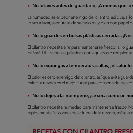
No lo laves antes de guardarlo, ¡A menos que lo
La humedad es el peor enemigo del cilantro, así que, si l
lo vas a lavar, asegúrate de secarlo muy bien con papel 
No lo guardes en bolsas plásticas cerradas, ¡Nece
El cilantro necesita aire para mantenerse fresco; si lo gu
dañará. Utiliza bolsas plásticas con agujeros o recipient
No lo expongas a temperaturas altas, ¡el calor lo
El calor es otro enemigo del cilantro, así que evita guard
calor. La nevera es el mejor lugar para conservarlo fresco
No lo dejes a la intemperie, ¡se seca como un hu
El cilantro necesita humedad para mantenerse fresco. No
rápidamente. Si lo vas a dejar fuera de la nevera, mételo
RECETAS CON CILANTRO FRES