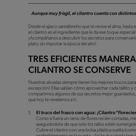
Aunque muy frágil, el cilantro cuenta con distinto
Desde el ajiaco santafereño que te revive el alma, hast
el cilantro es el ingrediente que le da ese toque especia
¡Acompáñanos a descubrir los secretos para conservarlo 
plato, sin importar la época del año!
TRES EFICIENTES MANERA
CILANTRO SE CONSERVE
Nuestras abuelas siempre tienen los mejores trucos para t
excepción! Ellas sabían cómo aprovechar cada tallito y c
compartimos algunos de sus secretos mejor guardados,
que hoy te revelamos a ti:
El truco del frasco con agua: ¡Cilantro "floreci
Como si fuera un ramo de flores recién cortadas, met
asegurándote de que solo los tallos estén sumergido
Cubre el cilantro con una bolsa plástica suelta (como
preferiblemente en la puerta. ¡Así te dura hasta tre