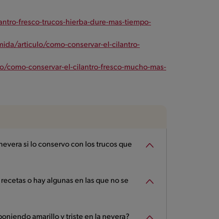
ntro-fresco-trucos-hierba-dure-mas-tiempo-
a/articulo/como-conservar-el-cilantro-
/como-conservar-el-cilantro-fresco-mucho-mas-
nevera si lo conservo con los trucos que
recetas o hay algunas en las que no se
poniendo amarillo y triste en la nevera?