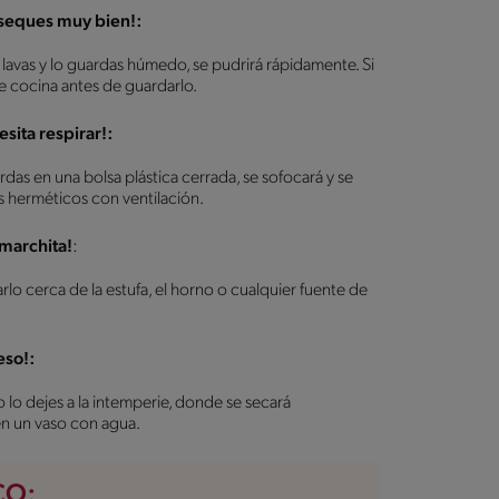
 seques muy bien!:
o lavas y lo guardas húmedo, se pudrirá rápidamente. Si
de cocina antes de guardarlo.
sita respirar!:
ardas en una bolsa plástica cerrada, se sofocará y se
es herméticos con ventilación.
 marchita!
:
arlo cerca de la estufa, el horno o cualquier fuente de
.
eso!:
 lo dejes a la intemperie, donde se secará
 en un vaso con agua.
CO: