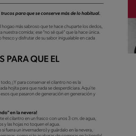
s trucos para que se conserve más de lo habitual.
a el hogao más sabroso que te hace chuparte los dedos,
l a nuestra comida; ese "no sé qué" que la hace única.
fresco y disfrutar de su sabor inigualable en cada
S PARA QUE EL
odo, ¡Y para conservar el cilantro no es la
ada hojita para que nada se desperdiciara. Aquí te
 esos que pasaron de generación en generación y
endo" en la nevera!
e el cilantro en un frasco con unos 3 cm. de agua,
s y las hojas no toquen el agua.
 si fuera un invernadero) y guárdalo en la nevera,
s semanas, como si lo acabaras de comprar en la tienda!