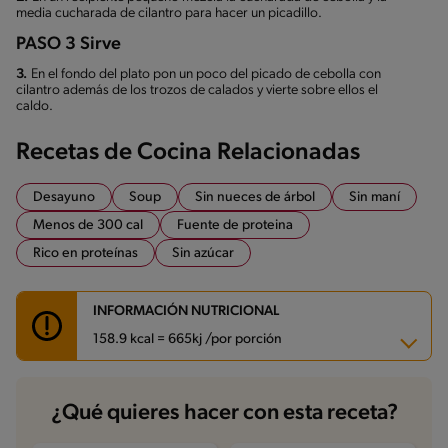
media cucharada de cilantro para hacer un picadillo.
PASO 3 Sirve
3.
En el fondo del plato pon un poco del picado de cebolla con
cilantro además de los trozos de calados y vierte sobre ellos el
caldo.
Recetas de Cocina Relacionadas
Desayuno
Soup
Sin nueces de árbol
Sin maní
Menos de 300 cal
Fuente de proteina
Rico en proteínas
Sin azúcar
INFORMACIÓN NUTRICIONAL
158.9 kcal = 665kj /por porción
Carbohidratos
15.5 g
¿Qué quieres hacer con esta receta?
Energía
158.9 kcal
Grasas
5.2 g