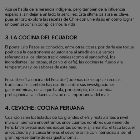
Acá se habla de la herencia indígena, pero también de la influencia
española, sin dejar a un lado la sencillez. Esta última palabra es clave,
pues el libro explora las recetas de Chile con un énfasis en cómo lograr
un buen sabor sin complicarnos la vida.
3. LA COCINA DEL ECUADOR
El poeta Julio Pazos es conocido, entre otras cosas, por darle ese toque
poético a la gastronomía ecuatoriana al añadir en sus versos
referencias a los platos tradicionales (como el sancocho), los
ingredientes (las papas, el pan o el café), las cocinas (el fuego y la
temperatura) y los sabores de este país.
En su libro “La cocina del Ecuador”, además de recopilar recetas
tradicionales, también hay escritos sobre sus investigaciones
gastronómicas, en las que habla, por ejemplo, de la comida
prehispánica, la influencia árabe o la importancia del maíz.
4. CEVICHE: COCINA PERUANA
Cuando salen los listados de los grandes chefs y restaurantes a nivel
mundial, siempre encontramos unos cuantos nombres que vienen de
Perú. Entre preparaciones exquisitas como el ají amarillo, el tacu tacu, el
arroz chaufa y la causa limeña, el ceviche brilla con intensidad al ser el
gran representante de esa gastronomía.