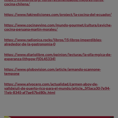
https://infolibros.org/libros-recomendados/mejores-libros-
cocina-chilena/
https://www.fakirediciones.com/project/la-cocina-del-ecuador/
https://www.cocinayvino.com/mundo-gourmet/cultura/ceviche-
cocina-peruana-martin-morales/
https://www.radionica.rocks/libros/15-libros-imperdibles-
alrededor-de-la-gastronomia-0
https://www.diariolibre.com/opinion/lecturas/la-olla-mgica-de-
esperanza-lithgow-FJDL453341
https://www.globovision.com/article/armando-scannone-
tempone
https://www.elvocero.com/actualidad/carmen-aboy-de-
valldejuli-de-puerto-rico-para-el-mundo/article_5f5aca30-7e94-
11eb-8345-af7ae67bd80c.html