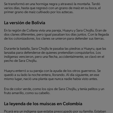
Se transformó en una hormiga negra y atravesó la montaña. Tardó
varios días, hasta que regresó con un grano de maíz en su boca, el
primer grano de maíz cultivado por los aztecas.
La versión de Bolivia
En la región de Collana vivía una pareja, Huayru y Sara Chojllu. Eran de
dos clanes diferentes, pero igual pasaban los días juntos. Con la llegada
de los colonizadores, los clanes se unieron para defender sus tierras.
Durante la batalla, Sara Chojllu le pasaba las piedras a Huayru, que las
lanzaba para defenderse de quienes pretendían conquistarlos. Los
indígenas vencieron, pero una flecha, accidentalmente, se clavó en el
pecho de Sara Chojllu.
Huayru enterró a su pareja con la ayuda de los otros guerreros. Se
quedó a su lado la noche entera, llorando. Al día siguiente, en ese
mismo lugar, nació una planta que nunca nadie había visto antes.
Era de color verde, como los ojos de Sara Chojllu, y tenía pelitos y un
fruto amarillo, como su cabello.
La leyenda de los muiscas en Colombia
Picará era un indígena que estaba preocupado por su familia. Estaban