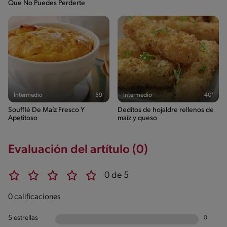
Que No Puedes Perderte
Intermedio
59'
Intermedio
40'
Soufflé De Maíz Fresco Y
Deditos de hojaldre rellenos de
Apetitoso
maíz y queso
Evaluación del artítulo (0)
0 de 5
0 calificaciones
5 estrellas
0