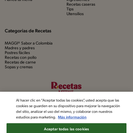
Recetas caseras
Tips
Utensílios
Categorias de Recetas
MAGGI® Sabor a Colombia
Madres y padres
Postres fáciles
Recetas con pollo
Recetas de carne
Sopas y cremas
Al hacer clic en “Aceptar todas las cookies”, usted acepta que las
cookies se guarden en su dispositivo para mejorar la navegación
del sitio, analizar el uso del mismo, y colaborar con nuestros
estudios para marketing.
Más información
©2022, Nestlé. Marcas registradas por Société dels Produits Nestlé,
S.A. Vevey (Suiza)
Aceptar todas las cookies