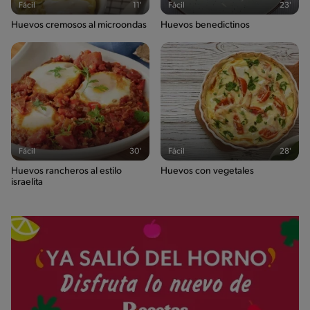
Fácil
11'
Fácil
23'
Huevos cremosos al microondas
Huevos benedictinos
Fácil
30'
Fácil
28'
Huevos rancheros al estilo
Huevos con vegetales
israelita