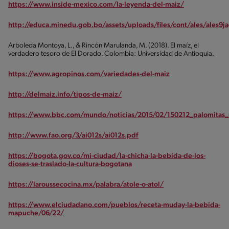
https://www.inside-mexico.com/la-leyenda-del-maiz/
http://educa.minedu.gob.bo/assets/uploads/files/cont/ales/ales9j
Arboleda Montoya, L., & Rincón Marulanda, M. (2018). El maíz, el
verdadero tesoro de El Dorado. Colombia: Universidad de Antioquia.
https://www.agropinos.com/variedades-del-maiz
http://delmaiz.info/tipos-de-maiz/
https://www.bbc.com/mundo/noticias/2015/02/150212_palomitas_
http://www.fao.org/3/ai012s/ai012s.pdf
https://bogota.gov.co/mi-ciudad/la-chicha-la-bebida-de-los-
dioses-se-traslado-la-cultura-bogotana
https://laroussecocina.mx/palabra/atole-o-atol/
https://www.elciudadano.com/pueblos/receta-muday-la-bebida-
mapuche/06/22/