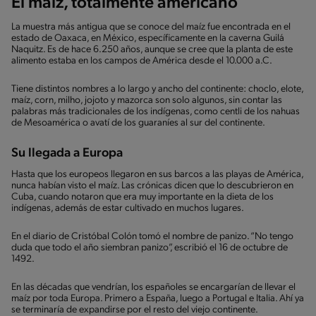
El maíz, totalmente americano
La muestra más antigua que se conoce del maíz fue encontrada en el
estado de Oaxaca, en México, específicamente en la caverna Guilá
Naquitz. Es de hace 6.250 años, aunque se cree que la planta de este
alimento estaba en los campos de América desde el 10.000 a.C.
Tiene distintos nombres a lo largo y ancho del continente: choclo, elote,
maíz, corn, milho, jojoto y mazorca son solo algunos, sin contar las
palabras más tradicionales de los indígenas, como centli de los nahuas
de Mesoamérica o avatí de los guaraníes al sur del continente.
Su llegada a Europa
Hasta que los europeos llegaron en sus barcos a las playas de América,
nunca habían visto el maíz. Las crónicas dicen que lo descubrieron en
Cuba, cuando notaron que era muy importante en la dieta de los
indígenas, además de estar cultivado en muchos lugares.
En el diario de Cristóbal Colón tomó el nombre de panizo. “No tengo
duda que todo el año siembran panizo”, escribió el 16 de octubre de
1492.
En las décadas que vendrían, los españoles se encargarían de llevar el
maíz por toda Europa. Primero a España, luego a Portugal e Italia. Ahí ya
se terminaría de expandirse por el resto del viejo continente.