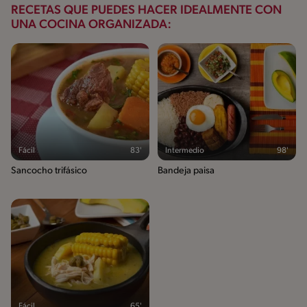
RECETAS QUE PUEDES HACER IDEALMENTE CON
UNA COCINA ORGANIZADA:
Fácil
83'
Intermedio
98'
Sancocho trifásico
Bandeja paisa
Fácil
65'