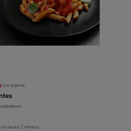
N
con la leche.
ntes
s arándanos.
 y licúa por 2 minutos.