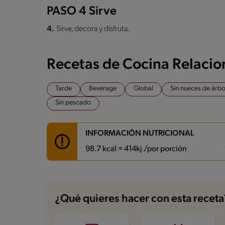
PASO 4 Sirve
4.
Sirve, decora y disfruta.
Recetas de Cocina Relaci
Tarde
Beverage
Global
Sin nueces de árbo
Sin pescado
INFORMACIÓN NUTRICIONAL
98.7 kcal = 414kj /por porción
Carbohidratos
19.1 g
Energía
98.7 kcal
¿Qué quieres hacer con esta receta
Grasas
0.2 g
Fibra
0.4 g
Proteína
5.1 g