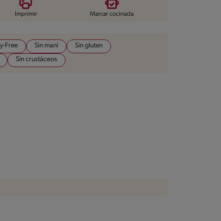
Imprimir
Marcar cocinada
y-Free
Sin maní
Sin gluten
Sin crustáceos