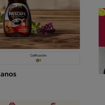
d
Calificación
5
danos