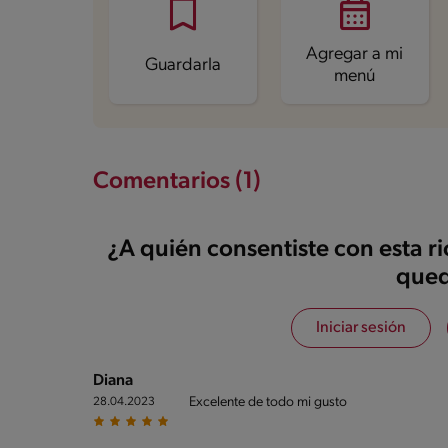
Grasas saturadas
0.1 g
Sodio
62.7 mg
Azúcares
9.4 g
Agregar a mi
Guardarla
menú
Comentarios (1)
¿A quién consentiste con esta r
qued
Iniciar sesión
Diana
Excelente de todo mi gusto
28.04.2023