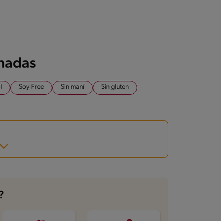
onadas
l
Soy-Free
Sin maní
Sin gluten
?