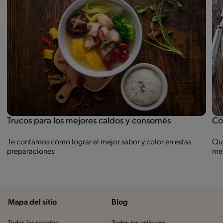
Trucos para los mejores caldos y consomés
Có
Te contamos cómo lograr el mejor sabor y color en estas
Que
preparaciones
mej
Mapa del sitio
Blog