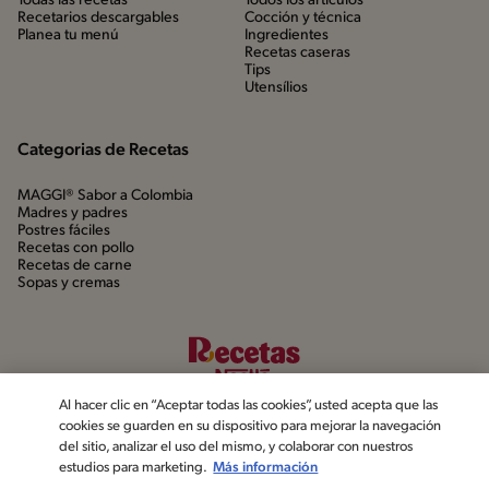
Todas las recetas
Todos los artículos
Recetarios descargables
Cocción y técnica
Planea tu menú
Ingredientes
Recetas caseras
Tips
Utensílios
Categorias de Recetas
MAGGI® Sabor a Colombia
Madres y padres
Postres fáciles
Recetas con pollo
Recetas de carne
Sopas y cremas
Al hacer clic en “Aceptar todas las cookies”, usted acepta que las
cookies se guarden en su dispositivo para mejorar la navegación
del sitio, analizar el uso del mismo, y colaborar con nuestros
estudios para marketing.
Más información
©2022, Nestlé. Marcas registradas por Société dels Produits Nestlé,