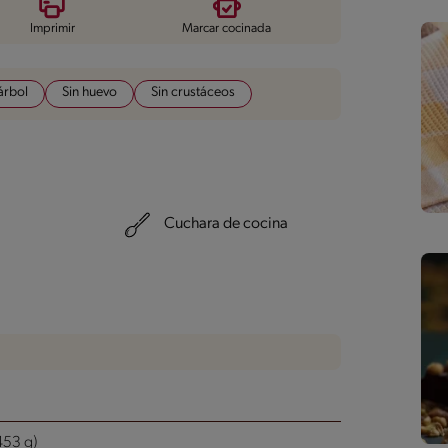
Imprimir
Marcar cocinada
árbol
Sin huevo
Sin crustáceos
Cuchara de cocina
453 g)