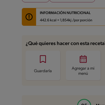
INFORMACIÓN NUTRICIONAL
442.6 kcal = 1,854kj /por porción
Carbohidratos
49.4 g
Energía
442.6 kcal
¿Qué quieres hacer con esta receta
Grasas
12.2 g
Fibra
2 g
Proteína
32.3 g
Grasas saturadas
1.7 g
Sodio
579.2 mg
Azúcares
3.5 g
Agregar a mi
Guardarla
menú