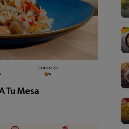
d
Calificación
o
4
A Tu Mesa