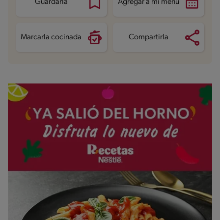
Guardarla
Agregar a mi menú
Grasas saturadas
2 g
Sodio
24.7 mg
Azúcares
13.6 g
Marcarla cocinada
Compartirla