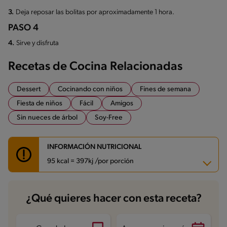
3.
Deja reposar las bolitas por aproximadamente 1 hora.
PASO 4
4.
Sirve y disfruta
Recetas de Cocina Relacionadas
Dessert
Cocinando con niños
Fines de semana
Fiesta de niños
Fácil
Amigos
Sin nueces de árbol
Soy-Free
INFORMACIÓN NUTRICIONAL
95 kcal = 397kj /por porción
Carbohidratos
15.5 g
¿Qué quieres hacer con esta receta?
Energía
95 kcal
Grasas
3.6 g
Fibra
1.2 g
Proteína
2.4 g