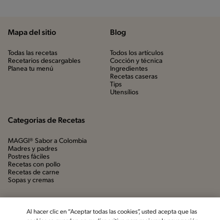
Mapa del sitio
Blog
Todas las recetas
Todos los artículos
Recetarios descargables
Cocción y técnica
Planea tu menú
Ingredientes
Recetas caseras
Tips
Utensílios
Categorias de Recetas
MAGGI® Sabor a Colombia
Madres y padres
Postres fáciles
Recetas con pollo
Recetas de carne
Sopas y cremas
Al hacer clic en “Aceptar todas las cookies”, usted acepta que las