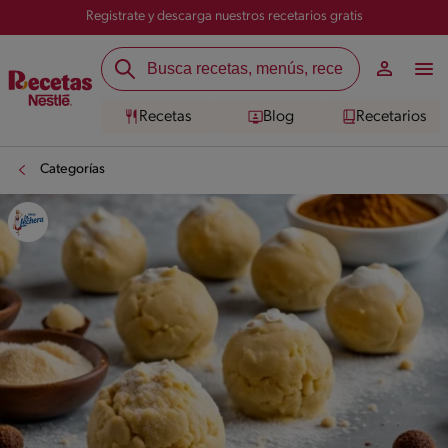
Registrate y descarga nuestros recetarios gratis
Recetas
Blog
Recetarios
Categorías