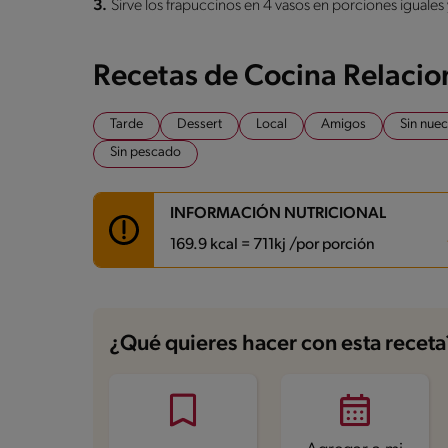
3.
Sirve los frapuccinos en 4 vasos en porciones iguale
Recetas de Cocina Relaci
Tarde
Dessert
Local
Amigos
Sin nuec
Sin pescado
INFORMACIÓN NUTRICIONAL
169.9 kcal = 711kj /por porción
Carbohidratos
28.6 g
Energía
169.9 kcal
¿Qué quieres hacer con esta receta
Grasas
3.1 g
Fibra
0.5 g
Proteína
6.3 g
Grasas saturadas
1.5 g
Sodio
88.1 mg
Azúcares
23.2 g