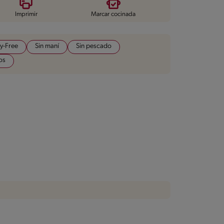
Imprimir
Marcar cocinada
y-Free
Sin maní
Sin pescado
os