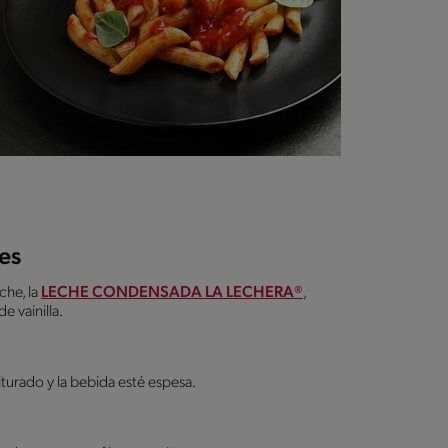
es
che, la
LECHE CONDENSADA LA LECHERA®
,
 vainilla.
riturado y la bebida esté espesa.