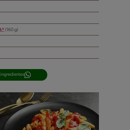
A®
(160 g)
 ingredientes