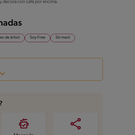
s y decora con café por encima.
onadas
es de árbol
Soy-Free
Sin maní
?