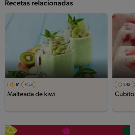
Recetas relacionadas
6'
Fácil
243'
Malteada de kiwi
Cubito