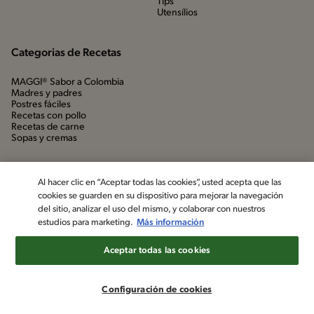
Tips
Utensílios
Categorias de Recetas
MAGGI® Sabor a Colombia
Madres y padres
Postres fáciles
Recetas con pollo
Recetas de carne
Sopas y cremas
Al hacer clic en “Aceptar todas las cookies”, usted acepta que las
cookies se guarden en su dispositivo para mejorar la navegación
del sitio, analizar el uso del mismo, y colaborar con nuestros
estudios para marketing.
Más información
Aceptar todas las cookies
©2022, Nestlé. Marcas registradas por Société dels Produits Nestlé,
S.A. Vevey (Suiza)
Configuración de cookies
Aviso de privacidad
Política de datos personales