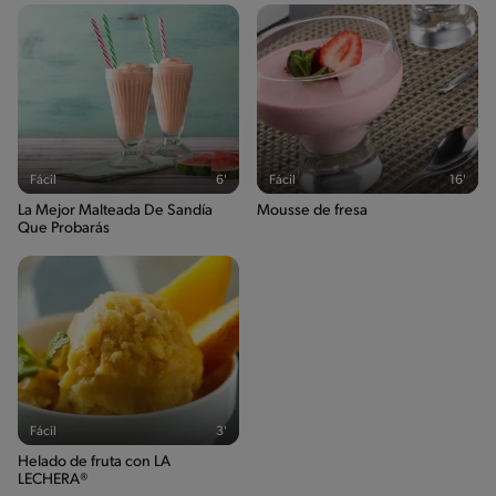
Fácil
6'
Fácil
16'
La Mejor Malteada De Sandía
Mousse de fresa
Que Probarás
Fácil
3'
Helado de fruta con LA
LECHERA®