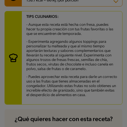
158.1 kcal = 661kj /por porción
TIPS CULINARIOS:
Carbohidratos
29.8 g
Energía
158.1 kcal
- Aunque esta receta está hecha con fresa, puedes
Grasas
3.1 g
hacer tu propia creación con tus frutas favoritas o las
Fibra
1.5 g
que se encuentren de temporada.
Proteína
4.3 g
Grasas saturadas
1.4 g
- Experimenta agregando algunos toppings para
Sodio
54 mg
personalizar tu malteada y que al mismo tiempo
Azúcares
26.5 g
aportarán texturas y sabores complementarios que
llevarán tu receta al siguiente nivel. Experimenta con
algunos trozos de fresas frescas, semillas de chía,
frutos secos, virutas de chocolate e incluso canela en
polvo, salsa de frutas o de caramelo.
- Puedes aprovechar esta receta para darle un correcto
uso a las frutas que tienes almacenadas en el
congelador. Utilizando estas frutas no solo obtienes un
increíble efecto de granizado, sino que también evitas
el desperdicio de alimentos en casa.
¿Qué quieres hacer con esta receta?