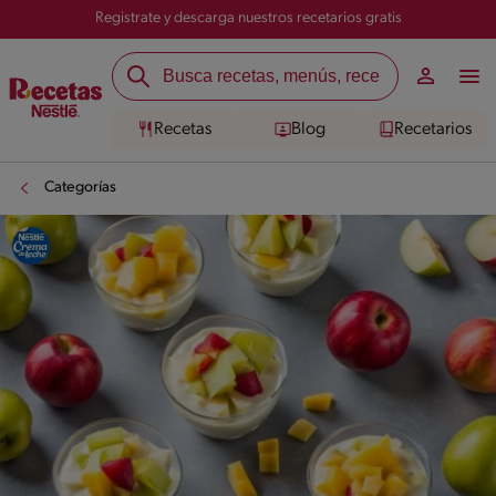
Registrate y descarga nuestros recetarios gratis
Recetas
Blog
Recetarios
Categorías