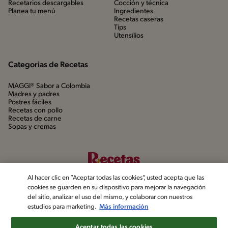
Recetarios descargables
Cocción y técnica
Planea tu menú
Ingredientes
Recetas caseras
Tips
Utensílios
Categorias de Recetas
MAGGI® Sabor a Colombia
Madres y padres
Postres fáciles
Recetas con pollo
Recetas de carne
Sopas y cremas
Al hacer clic en “Aceptar todas las cookies”, usted acepta que las
cookies se guarden en su dispositivo para mejorar la navegación
del sitio, analizar el uso del mismo, y colaborar con nuestros
estudios para marketing.
Más información
©2022, Nestlé. Marcas registradas por Société dels Produits Nestlé,
S.A. Vevey (Suiza)
Aceptar todas las cookies