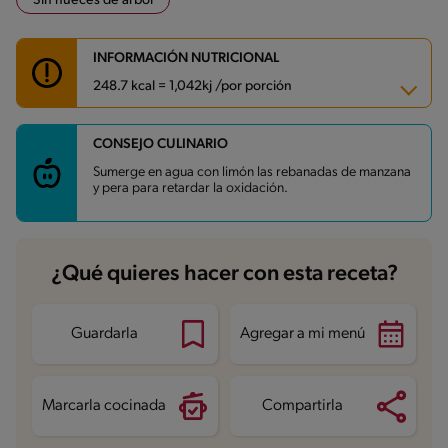
Sin nueces de árbol
INFORMACIÓN NUTRICIONAL
248.7 kcal = 1,042kj /por porción
CONSEJO CULINARIO
Carbohidratos
39.1 g
Energía
248.7 kcal
Sumerge en agua con limón las rebanadas de manzana
Grasas
9.4 g
y pera para retardar la oxidación.
Fibra
6.1 g
Proteína
1.5 g
Grasas saturadas
5.1 g
Sodio
28.2 mg
Azúcares
29.4 g
¿Qué quieres hacer con esta receta?
Guardarla
Agregar a mi menú
Marcarla cocinada
Compartirla