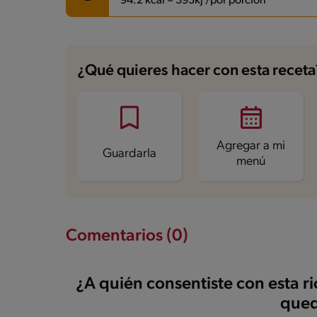
94.2 kcal = 393kj /por porción
Carbohidratos
17.2 g
Energía
94.2 kcal
¿Qué quieres hacer con esta receta
Grasas
0.4 g
Fibra
3.9 g
Proteína
6.9 g
Grasas saturadas
0.3 g
Sodio
111.6 mg
Azúcares
10.8 g
Agregar a mi
Guardarla
menú
Comentarios (0)
¿A quién consentiste con esta r
qued