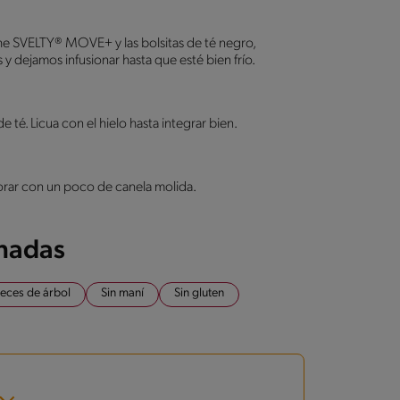
eche SVELTY® MOVE+ y las bolsitas de té negro,
y dejamos infusionar hasta que esté bien frío.
de té. Licua con el hielo hasta integrar bien.
corar con un poco de canela molida.
onadas
ueces de árbol
Sin maní
Sin gluten