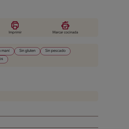
Imprimir
Marcar cocinada
n maní
Sin gluten
Sin pescado
os