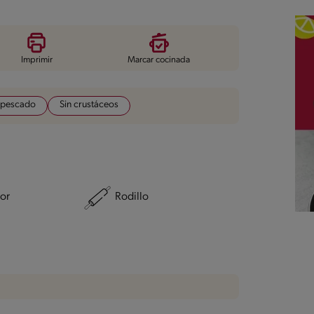
Imprimir
Marcar cocinada
 pescado
Sin crustáceos
or
Rodillo