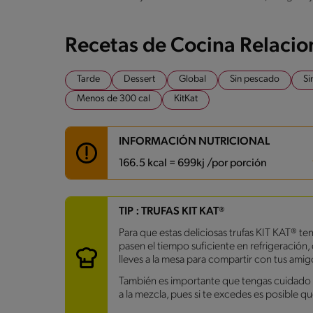
Recetas de Cocina Relaci
Tarde
Dessert
Global
Sin pescado
Si
Menos de 300 cal
KitKat
INFORMACIÓN NUTRICIONAL
166.5 kcal = 699kj /por porción
Carbohidratos
28.4 g
TIP : TRUFAS KIT KAT®
Energía
166.5 kcal
Para que estas deliciosas trufas KIT KAT® te
Grasas
5.5 g
pasen el tiempo suficiente en refrigeración,
Fibra
0.4 g
lleves a la mesa para compartir con tus amigo
Proteína
2 g
Grasas saturadas
3.6 g
También es importante que tengas cuida
Sodio
109.5 mg
a la mezcla, pues si te excedes es posible q
Azúcares
14.2 g