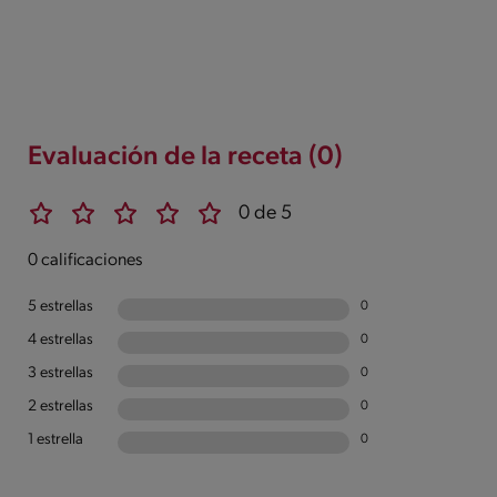
Evaluación de la receta (0)
0 de 5
0 calificaciones
5 estrellas
0
4 estrellas
0
3 estrellas
0
2 estrellas
0
1 estrella
0