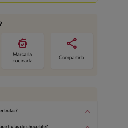
?
Marcarla
Compartirla
cocinada
er trufas?
rar trufas de chocolate?